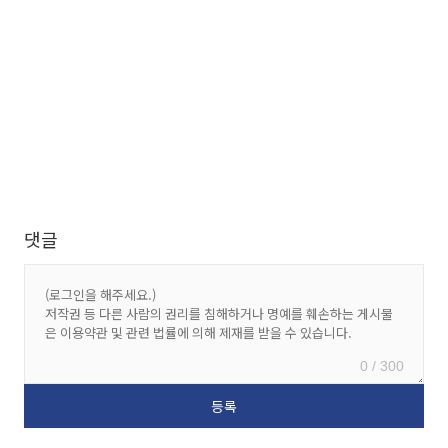
댓글
0 / 300