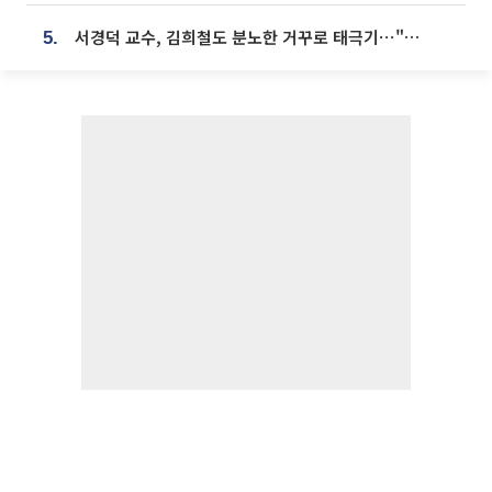
서경덕 교수, 김희철도 분노한 거꾸로 태극기⋯"엉터리는 아냐, 아쉬울 뿐"
5.