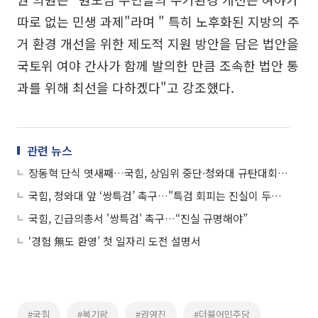
따로 없는 민생 과제"라며 " 특히 노후화된 지방의 주
거 환경 개선을 위한 제도적 지원 방안을 담은 법안을
국토위 여야 간사가 함께 발의한 만큼 조속한 법안 통
과를 위해 최선을 다하겠다"고 강조했다.
관련 뉴스
장동혁 단식 엿새째…국힘, 상임위 중단·청와대 규탄대회로 총력전
국힘, 청와대 앞 ‘쌍특검’ 촉구…"특검 회피는 진실이 두렵기 때문"
국힘, 긴급의총서 '쌍특검' 촉구…“진실 규명해야”
‘경험 無도 환영’ 첫 일자리 도전 설명서
#국힘
#복기왕
#권영진
#더불어민주당