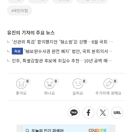
#국민의힘
유진의 기자의 주요 뉴스
'선관위 특검' 합의했지만 '형소법'은 강행…8월 국회 '입법 2차전' 예고
'檢보완수사권 완전 폐지' 법안, 국회 본회의서 민주당 주도 통과
속보
민주, 특별감찰관 후보에 최길수 추천…10년 공백 해소 속도
0
0
0
0
좋아요
화나요
슬퍼요
추가취재 원해요