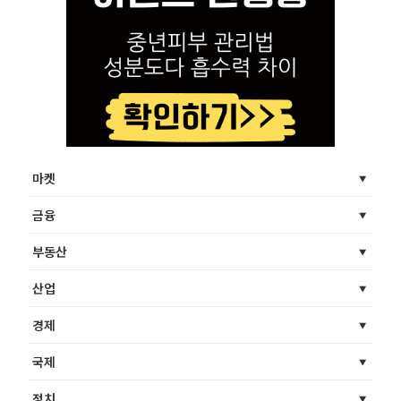
마켓
금융
부동산
산업
경제
국제
정치