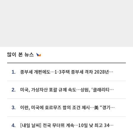
많이 본 뉴스
종부세 개편에도…1·3주택 종부세 격차 2028년부터 확대
1.
미국, 가상자산 포괄 규제 속도…상원, ‘클래리티법’ 9월 절차투표 추진
2.
이란, 미국에 호르무즈 합의 조건 제시…美 “경기 아직 안 끝나” [종합]
3.
[내일 날씨] 전국 무더위 계속…10일 낮 최고 34도 육박
4.