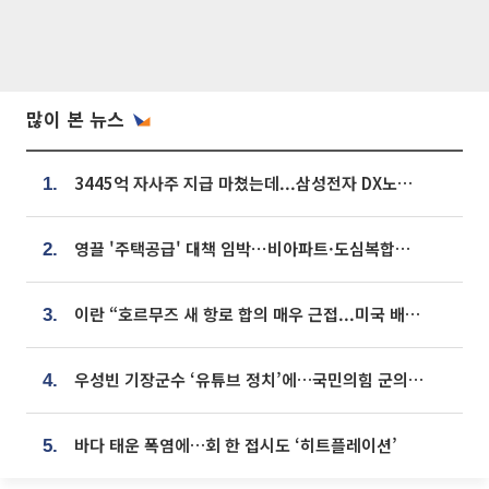
많이 본 뉴스
3445억 자사주 지급 마쳤는데...삼성전자 DX노조, 뒤늦은 '떼쓰기 집회'
1.
영끌 '주택공급' 대책 임박⋯비아파트·도심복합까지 총동원
2.
이란 “호르무즈 새 항로 합의 매우 근접...미국 배상 먼저”
3.
우성빈 기장군수 ‘유튜브 정치’에…국민의힘 군의원들 집단 반발
4.
바다 태운 폭염에…회 한 접시도 ‘히트플레이션’
5.