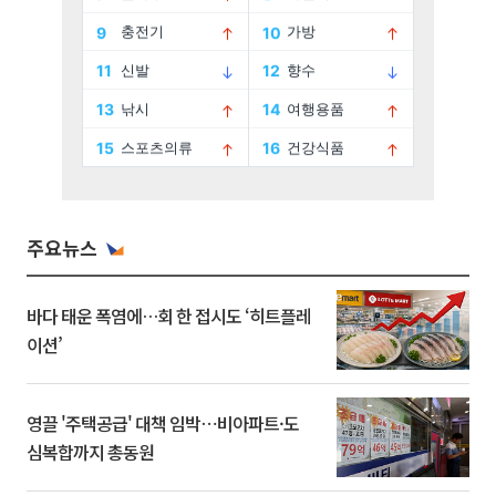
주요뉴스
바다 태운 폭염에…회 한 접시도 ‘히트플레
이션’
영끌 '주택공급' 대책 임박⋯비아파트·도
심복합까지 총동원