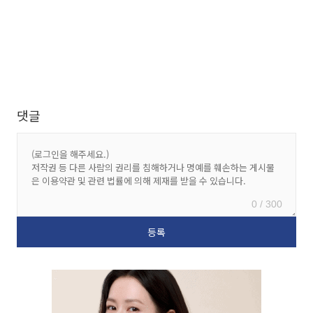
댓글
0 / 300