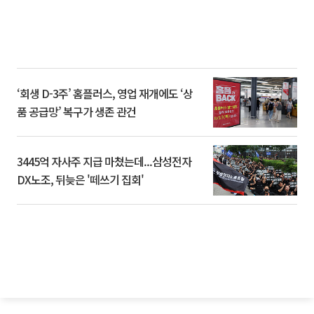
‘회생 D-3주’ 홈플러스, 영업 재개에도 ‘상
품 공급망’ 복구가 생존 관건
3445억 자사주 지급 마쳤는데...삼성전자
DX노조, 뒤늦은 '떼쓰기 집회'