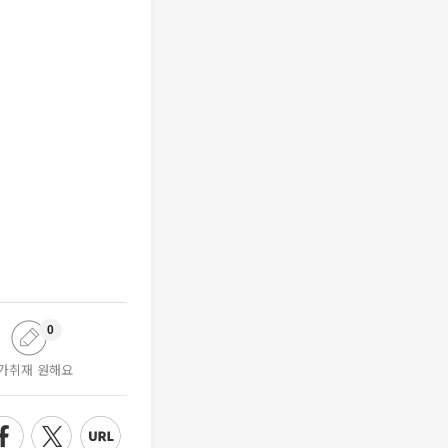
0
가취재 원해요