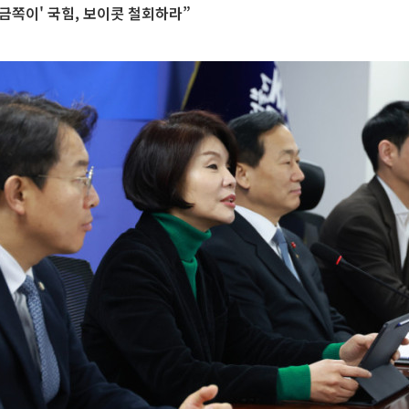
 금쪽이' 국힘, 보이콧 철회하라”