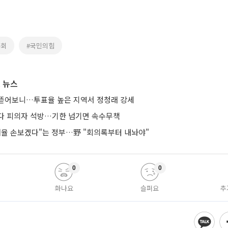
문회
#국민의힘
 뉴스
뜯어보니…투표율 높은 지역서 정청래 강세
다 피의자 석방…기한 넘기면 속수무책
 배율 손보겠다"는 정부…野 "회의록부터 내놔야"
0
0
화나요
슬퍼요
추