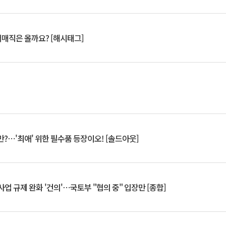
서매직은 올까요? [해시태그]
?⋯'최애' 위한 필수품 등장이오! [솔드아웃]
업 규제 완화 '건의'⋯국토부 "협의 중" 입장만 [종합]