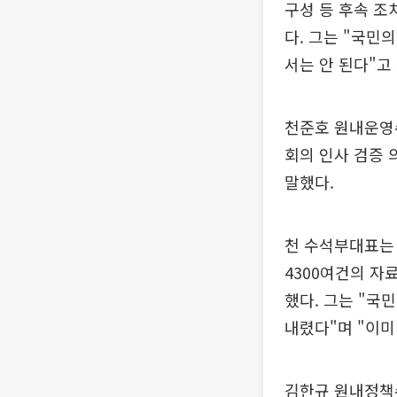
구성 등 후속 조
다. 그는 "국민
서는 안 된다"고
천준호 원내운영
회의 인사 검증 
말했다.
천 수석부대표는 
4300여건의 자
했다. 그는 "국
내렸다"며 "이미
김한규 원내정책수