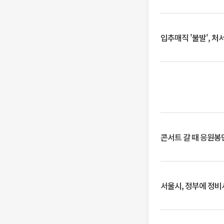
입추매직 '불발', 처
콘서트 갈 때 응원봉만
서울시, 정부에 정비사