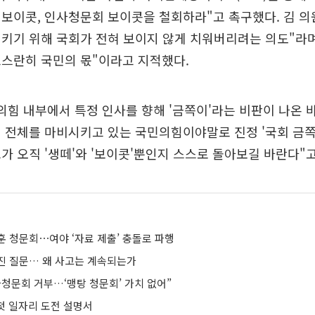
보이콧, 인사청문회 보이콧을 철회하라"고 촉구했다. 김 의
키기 위해 국회가 전혀 보이지 않게 치워버리려는 의도"라
고스란히 국민의 몫"이라고 지적했다.
의힘 내부에서 특정 인사를 향해 '금쪽이'라는 비판이 나온 바
 전체를 마비시키고 있는 국민의힘이야말로 진정 '국회 금쪽
가 오직 '생떼'와 '보이콧'뿐인지 스스로 돌아보길 바란다"고
훈 청문회⋯여야 ‘자료 제출’ 충돌로 파행
진 질문… 왜 사고는 계속되는가
청문회 거부…‘맹탕 청문회’ 가치 없어”
 첫 일자리 도전 설명서