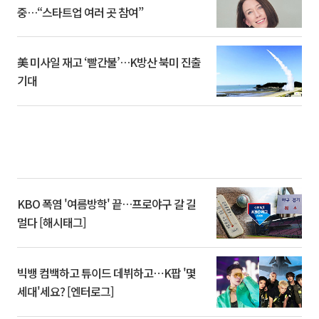
중…“스타트업 여러 곳 참여”
美 미사일 재고 ‘빨간불’…K방산 북미 진출
기대
KBO 폭염 '여름방학' 끝…프로야구 갈 길
멀다 [해시태그]
빅뱅 컴백하고 튜이드 데뷔하고⋯K팝 '몇
세대'세요? [엔터로그]