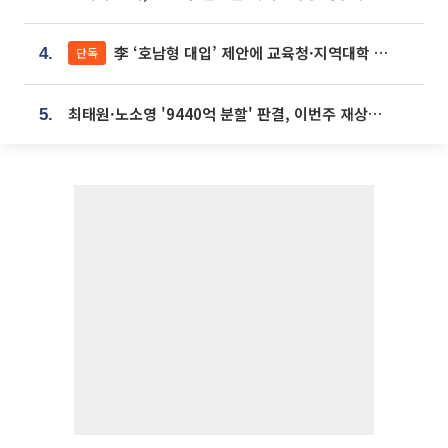
李 ‘호남형 대입’ 제안에 교육청·지역대학 서·논술형 입시 연계 '착수'
단독
4.
최태원·노소영 '9440억 분할' 판결, 이번주 재상고 여부 주목
5.