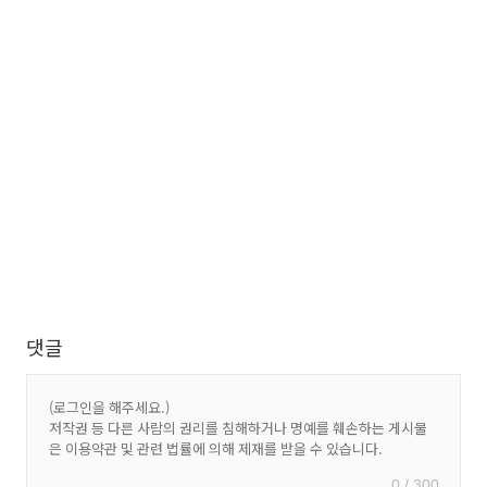
댓글
0 / 300