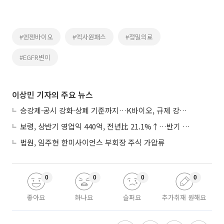
#엔젠바이오
#엑사원패스
#정밀의료
#EGFR변이
이상민 기자의 주요 뉴스
승강제·공시 강화·상폐 기준까지…K바이오, 규제 강화에 ‘삼중고’
보령, 상반기 영업익 440억, 전년比 21.1%↑…반기 역대 최대
법원, 임주현 한미사이언스 부회장 주식 가압류
0
0
0
0
좋아요
화나요
슬퍼요
추가취재 원해요