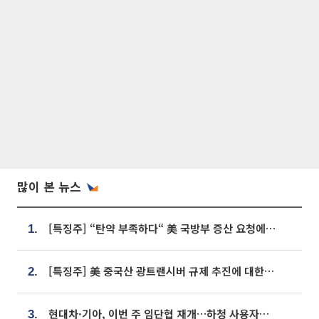
많이 본 뉴스
[특징주] “탄약 부족하다“ 美 국방부 증산 요청에⋯국내 방산주 급등세
1.
[특징주] 美 중국산 광트랜시버 규제 추진에 대한광통신 등 광통신株 강세
2.
현대차·기아, 이번 주 임단협 재개…하청 사용자성 재심도 ‘변수’
3.