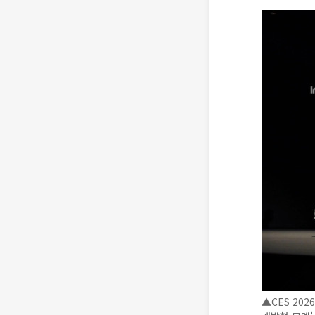
▲CES 20