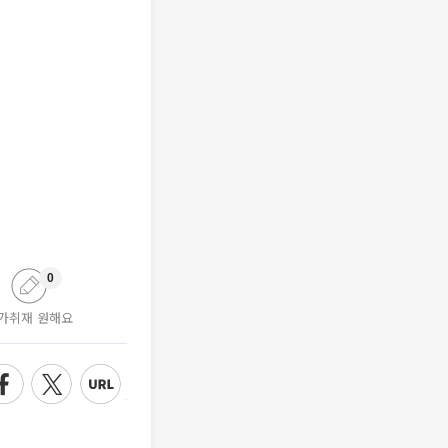
0
가취재 원해요