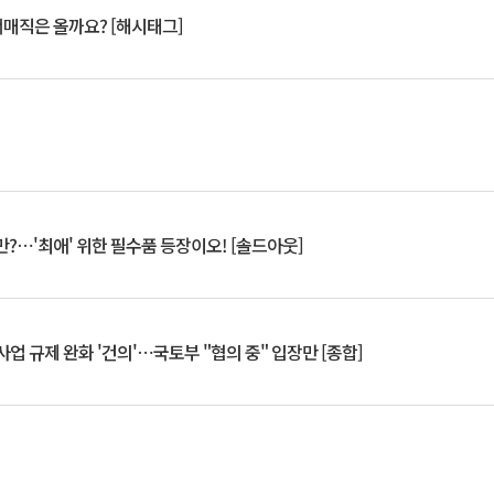
서매직은 올까요? [해시태그]
?⋯'최애' 위한 필수품 등장이오! [솔드아웃]
업 규제 완화 '건의'⋯국토부 "협의 중" 입장만 [종합]