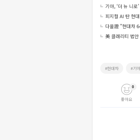
기아, ‘더 뉴 니
피지컬 AI 탄 
다올證 "현대차 
美 클래리티 법안
#현대차
#기
0
좋아요