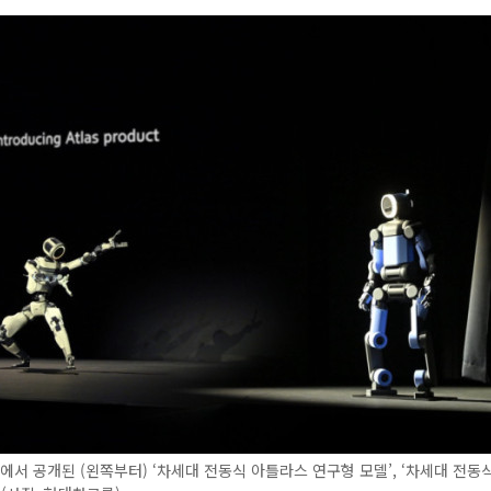
26에서 공개된 (왼쪽부터) ‘차세대 전동식 아틀라스 연구형 모델’, ‘차세대 전