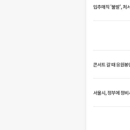
입추매직 '불발', 처
콘서트 갈 때 응원봉만
서울시, 정부에 정비사