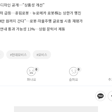
로’ 디자인 공개⋯"상품성 개선"
현대차 급등…휴림로봇ㆍ뉴로메카 로봇株는 상한가 행진
64만 원까지 간다"…로봇·자율주행 글로벌 시총 재평가
 연내 통과 가능성 13%…상원 문턱서 제동
아
#현대모비스
#모비스
0
0
화나요
슬퍼요
추