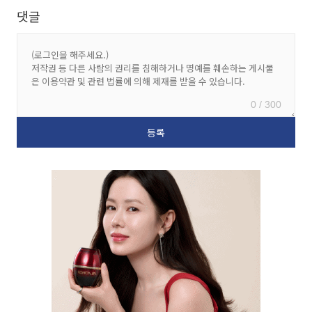
댓글
0 / 300