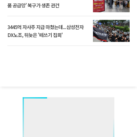
품 공급망’ 복구가 생존 관건
3445억 자사주 지급 마쳤는데...삼성전자
DX노조, 뒤늦은 '떼쓰기 집회'