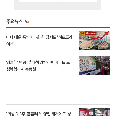
주요뉴스
바다 태운 폭염에…회 한 접시도 ‘히트플레
이션’
영끌 '주택공급' 대책 임박⋯비아파트·도
심복합까지 총동원
‘회생 D-3주’ 홈플러스, 영업 재개에도 ‘상