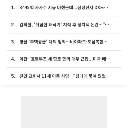
3445억 자사주 지급 마쳤는데...삼성전자 DX노조, 뒤늦은 '떼쓰기 집회'
1.
김희철, '뒤집힌 태극기' 지적 후 정치색 논란…"좌우 떠나 우리나라 국기"
2.
영끌 '주택공급' 대책 임박⋯비아파트·도심복합까지 총동원
3.
이란 “호르무즈 새 항로 합의 매우 근접...미국 배상 먼저”
4.
천안 교회서 11세 아동 사망…“침대에 묶여 있었다” 진술 확보
5.