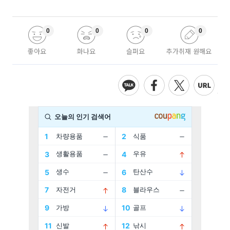
0
0
0
0
좋아요
화나요
슬퍼요
추가취재 원해요