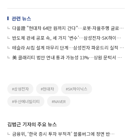
관련 뉴스
다올證 "현대차 64만 원까지 간다"…로봇·자율주행 글로벌 시총 재평가
반도체 관세 공포 속, 세 가지 ‘변수’…삼성전자·SK하이닉스의 계산법
테슬라 AI칩 설계 마무리 단계…삼성전자 파운드리 실적 개선 시동
美 클래리티 법안 연내 통과 가능성 13%…상원 문턱서 제동
#삼성전자
#현대차
#SK하이닉스
#두산에너빌리티
#NAVER
김범근 기자의 주요 뉴스
금융위, ‘한국 증시 투자 부적격’ 블룸버그에 정면 반박…“근거 불분명”