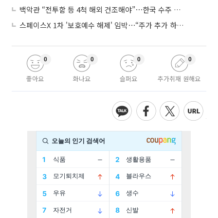
백악관 “전투함 등 4척 해외 건조해야”⋯한국 수주 기대
스페이스X 1차 '보호예수 해제' 임박⋯“주가 추가 하락 가능성”
0
0
0
0
좋아요
화나요
슬퍼요
추가취재 원해요