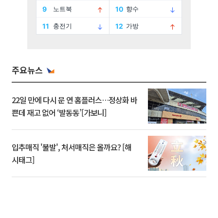
주요뉴스
22일 만에 다시 문 연 홈플러스…정상화 바
쁜데 재고 없어 ‘발동동’[가보니]
입추매직 '불발', 처서매직은 올까요? [해
시태그]