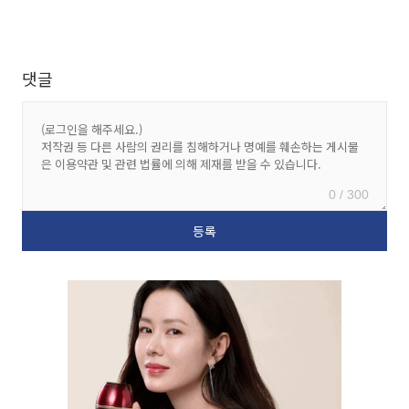
댓글
0 / 300