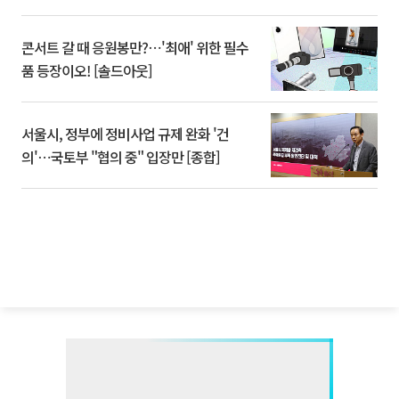
콘서트 갈 때 응원봉만?⋯'최애' 위한 필수
품 등장이오! [솔드아웃]
서울시, 정부에 정비사업 규제 완화 '건
의'⋯국토부 "협의 중" 입장만 [종합]