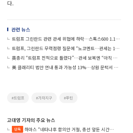
다.
관련 뉴스
트럼프 그린란드 관련 관세 위협에 하락…스톡스600 1.19%↓
트럼프, 그린란드 무력점령 질문에 “노코멘트…관세는 100% 실행”
英총리 “트럼프 전적으로 틀렸다”…관세 보복엔 “아직 그 단계 아냐”
美 클래리티 법안 연내 통과 가능성 13%…상원 문턱서 제동
#트럼프
#가자지구
#푸틴
고대영 기자의 주요 뉴스
하마스 “네타냐후 합의안 거절, 총선 앞둔 시간 끌기”
단독