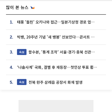
많이 본 뉴스
태풍 '돌핀' 오키나와 접근…일본기상청 경로 업데이트
1.
빅뱅, 20주년 기념 '새 뱅봉' 선보인다⋯콘서트 앞두고 팝업 개최
2.
합수본, '통계 조작' 서울·경기·충북 선관위 등 추가 압수수색
속보
3.
‘나솔사계’ 국화, 결별 후 재등장⋯첫인상 투표 휩쓸고 ‘인기녀’ 등극
4.
전북 완주 삼례읍 공장서 화재 발생
속보
5.