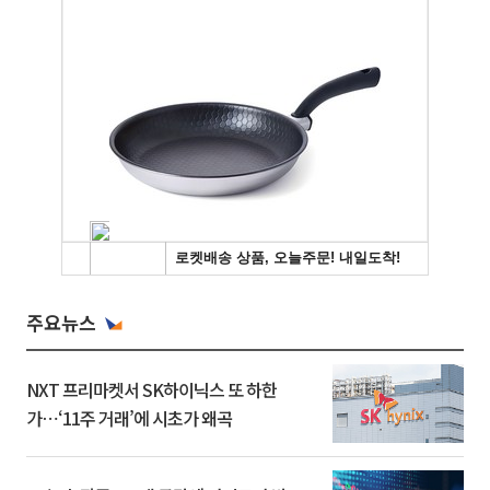
주요뉴스
NXT 프리마켓서 SK하이닉스 또 하한
가⋯‘11주 거래’에 시초가 왜곡