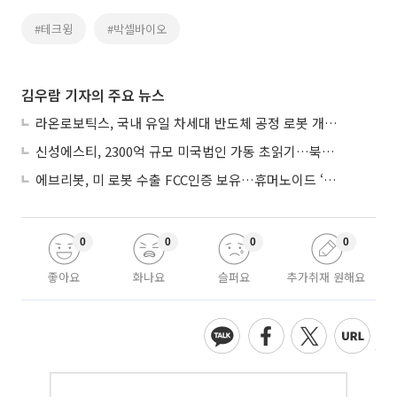
#테크윙
#박셀바이오
김우람 기자의 주요 뉴스
라온로보틱스, 국내 유일 차세대 반도체 공정 로봇 개발 ‘고객사 테스트 진행’
신성에스티, 2300억 규모 미국법인 가동 초읽기…북미 ESS 공략 본격화
에브리봇, 미 로봇 수출 FCC인증 보유…휴머노이드 ‘AI 두뇌’ 탑재 속도
0
0
0
0
좋아요
화나요
슬퍼요
추가취재 원해요