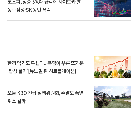
코스피, 장중 5%대 급락에 사이드카 발
동…삼성·SK 동반 폭락
한끼 먹기도 무섭다...폭염이 부른 뜨거운
‘밥상 물가’[뉴노멀 된 히트플레이션]
오늘 KBO 긴급 실행위원회, 주말도 폭염
취소 될까