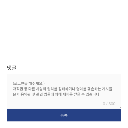
댓글
0 / 300