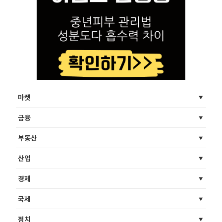
마켓
금융
부동산
산업
경제
국제
정치