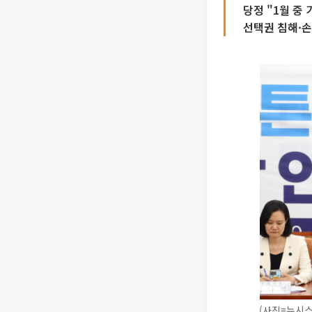
당정 "1월 중
선택권 침해·
(사진=뉴시스