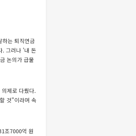
 달하는 퇴직연금
 그러나 '내 돈
지금 논의가 급물
 의제로 다뤘다.
할 것"이라며 속
1조7000억 원