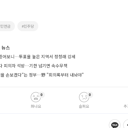
국민연금
#민주당
 뉴스
뜯어보니…투표율 높은 지역서 정청래 강세
다 피의자 석방…기한 넘기면 속수무책
 배율 손보겠다"는 정부…野 "회의록부터 내놔야"
0
0
화나요
슬퍼요
추