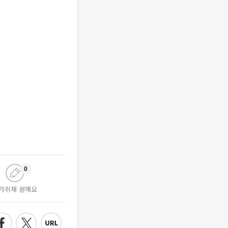
0
가취재 원해요