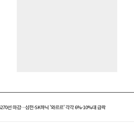
6270선 마감…삼전·SK하닉 '와르르' 각각 6%·10%대 급락