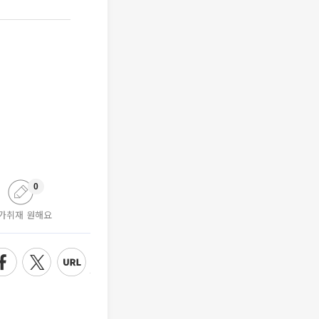
0
가취재 원해요