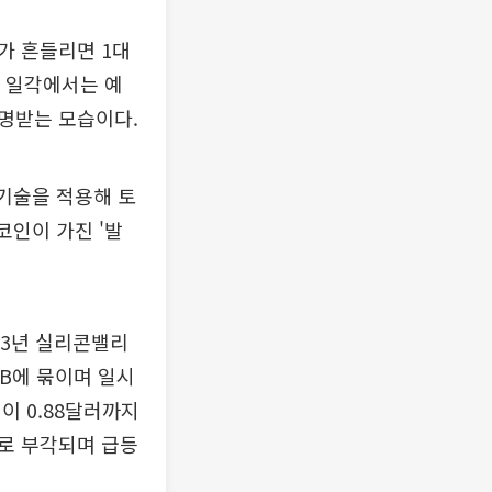
가 흔들리면 1대
께 일각에서는 예
 조명받는 모습이다.
기술을 적용해 토
코인이 가진 '발
23년 실리콘밸리
VB에 묶이며 일시
이 0.88달러까지
로 부각되며 급등