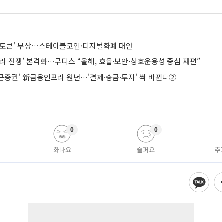
금토큰' 부상…스테이블코인·디지털화폐 대안
라 전쟁’ 본격화…무디스 “올해, 효율·보안·상호운용성 중심 재편”
큰증권' 新금융인프라 원년…'결제·송금·투자' 싹 바뀐다②
0
0
화나요
슬퍼요
추