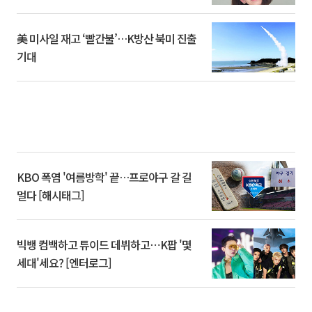
美 미사일 재고 ‘빨간불’…K방산 북미 진출
기대
KBO 폭염 '여름방학' 끝…프로야구 갈 길
멀다 [해시태그]
빅뱅 컴백하고 튜이드 데뷔하고⋯K팝 '몇
세대'세요? [엔터로그]