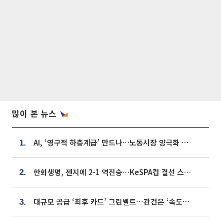
많이 본 뉴스
AI, ‘영구적 하층계급’ 만드나…노동시장 양극화 경고
1.
한화생명, 젠지에 2-1 역전승⋯KeSPA컵 결선 스테이지 2 직행
2.
대규모 공급 ‘최후 카드’ 그린벨트⋯관건은 ‘속도’ [주택공급 승부수의 조건]
3.