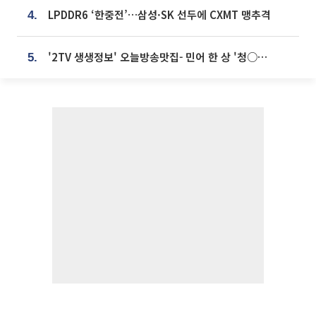
LPDDR6 ‘한중전’…삼성·SK 선두에 CXMT 맹추격
4.
'2TV 생생정보' 오늘방송맛집- 민어 한 상 '청○○○' vs 전복 한 상 '명○'
5.