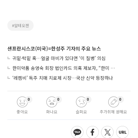
#알테오젠
샌프란시스코(미국)=한성주 기자의 주요 뉴스
귀밑·턱밑 혹…얼굴 마비가 있다면 ‘이 질병’ 의심
한미약품 송영숙 회장 법인카드 의혹 제보자, “한미 잘 되기 바라는 마음”
‘레켐비’ 독주 치매 치료제 시장…국산 신약 등장하나
0
0
0
0
좋아요
화나요
슬퍼요
추가취재 원해요