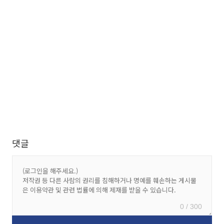
댓글
0 / 300