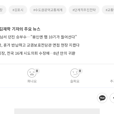
장
#김포시
#수도권광역교통체계
#단계적추진전략
#교통
김재학 기자의 주요 뉴스
트남서 던진 승부수…"용인엔 팹 10기가 들어선다"
, 휴가 반납하고 교권보호전담관 면접 현장 지켰다
장, 전국 16개 시도의회 수장에…8년 만의 귀환
0
0
화나요
슬퍼요
추