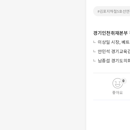
#김포지하철5호선연
경기인천취재본부 
이상일 시장, 베
안민석 경기교육감
남종섭 경기도의회
0
좋아요