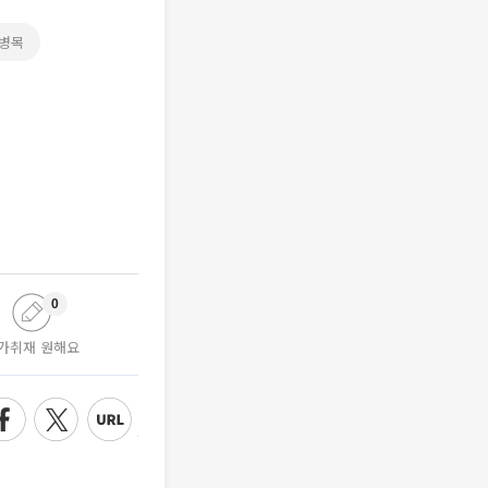
병목
0
가취재 원해요