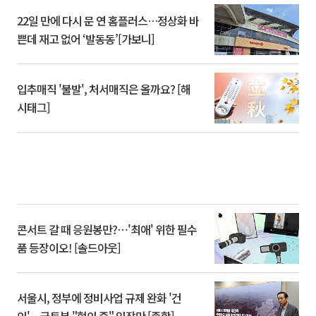
22일 만에 다시 문 연 홈플러스…정상화 바
쁜데 재고 없어 ‘발동동’[가보니]
입추매직 '불발', 처서매직은 올까요? [해
시태그]
콘서트 갈 때 응원봉만?⋯'최애' 위한 필수
품 등장이오! [솔드아웃]
서울시, 정부에 정비사업 규제 완화 '건