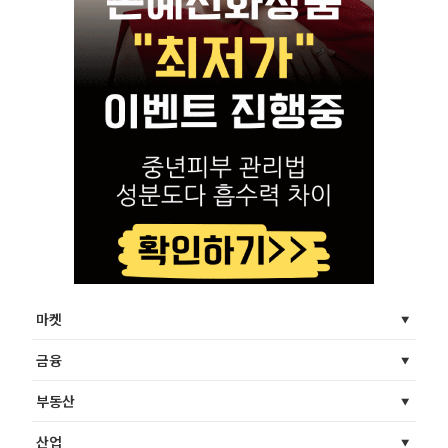
마켓
금융
부동산
산업