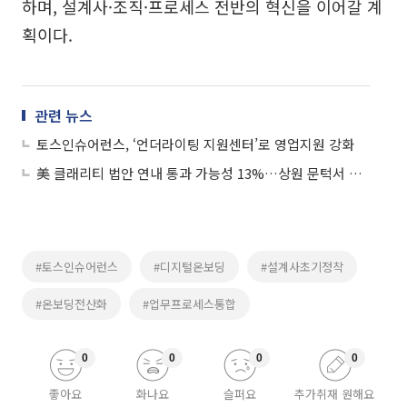
하며, 설계사·조직·프로세스 전반의 혁신을 이어갈 계
획이다.
관련 뉴스
토스인슈어런스, ‘언더라이팅 지원센터’로 영업지원 강화
美 클래리티 법안 연내 통과 가능성 13%…상원 문턱서 제동
#토스인슈어런스
#디지털온보딩
#설계사초기정착
#온보딩전산화
#업무프로세스통합
0
0
0
0
좋아요
화나요
슬퍼요
추가취재 원해요