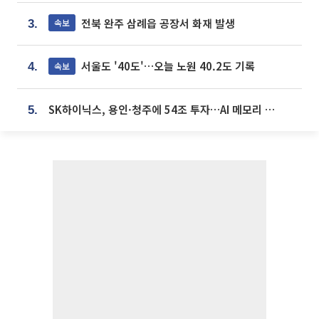
전북 완주 삼례읍 공장서 화재 발생
속보
3.
서울도 '40도'…오늘 노원 40.2도 기록
속보
4.
SK하이닉스, 용인·청주에 54조 투자…AI 메모리 생산기지 키운다
5.