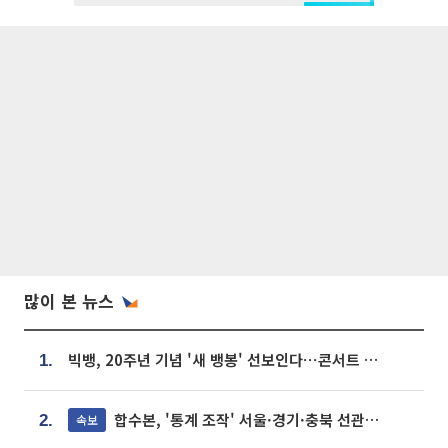
많이 본 뉴스
빅뱅, 20주년 기념 '새 뱅봉' 선보인다⋯콘서트 앞두고 팝업 개최
1.
합수본, '통계 조작' 서울·경기·충북 선관위 등 추가 압수수색
속보
2.