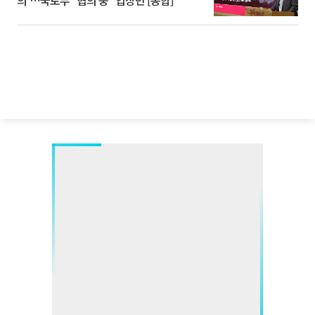
의'⋯국토부 "협의 중" 입장만 [종합]