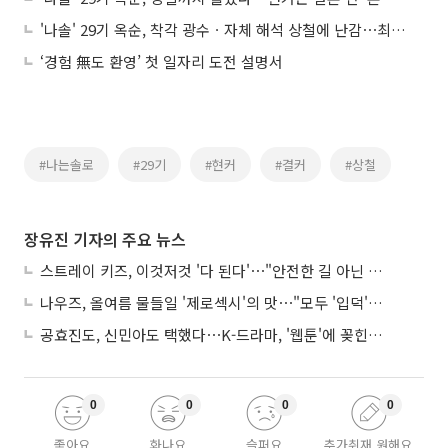
'나솔' 29기 옥순, 착각 광수ㆍ자체 해석 상철에 난감⋯최종 1순위는 영식?
‘경험 無도 환영’ 첫 일자리 도전 설명서
#나는솔로
#29기
#현커
#결커
#상철
장유진 기자의 주요 뉴스
스트레이 키즈, 이것저것 '다 된다'⋯"안전한 길 아닌 도전이 재밌어"
나우즈, 올여름 물들일 '제로섹시'의 맛⋯"모두 '입덕'시킬 것"
공효진도, 신민아도 택했다⋯K-드라마, '웹툰'에 꽂힌 이유
0
0
0
0
좋아요
화나요
슬퍼요
추가취재 원해요