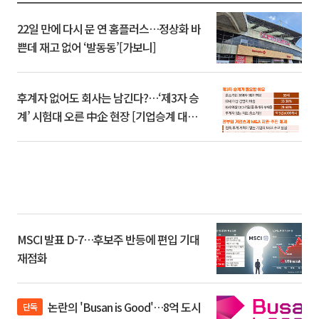
22일 만에 다시 문 연 홈플러스…정상화 바
쁜데 재고 없어 ‘발동동’[가보니]
후계자 없어도 회사는 남긴다?…‘제3자 승
계’ 시험대 오른 中企 현장 [기업승계 대전
환]
MSCI 발표 D-7…후보주 반등에 편입 기대
재점화
논란의 'Busan is Good'…8억 도시
단독