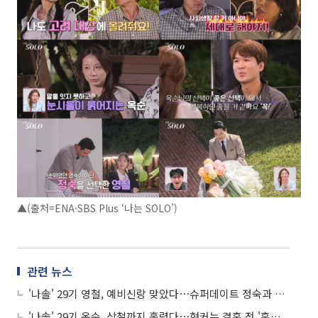
▲(출처=ENA·SBS Plus ‘나는 SOLO’)
관련 뉴스
'나솔' 29기 영철, 예비신랑 맞았다⋯슈퍼데이트 정숙과 현실 커플?
'나솔' 29기 옥순, 상철까지 홀렸다⋯현커는 결혼 전 '혼인신고' 완료!