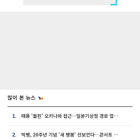
많이 본 뉴스
태풍 '돌핀' 오키나와 접근…일본기상청 경로 업데이트
1.
빅뱅, 20주년 기념 '새 뱅봉' 선보인다⋯콘서트 앞두고 팝업 개최
2.