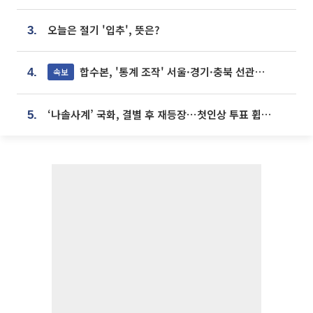
오늘은 절기 '입추', 뜻은?
3.
합수본, '통계 조작' 서울·경기·충북 선관위 등 추가 압수수색
속보
4.
‘나솔사계’ 국화, 결별 후 재등장⋯첫인상 투표 휩쓸고 ‘인기녀’ 등극
5.