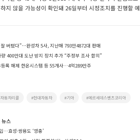
하지 않을 가능성이 확인돼 26일부터 시정조치를 진행할 예
잘 버텼다”⋯완성차 5사, 지난해 793만4872대 판매
차량 400만대 도난 방지 장치 추가 “주정부 조사 합의”
유등록 해제 한온시스템 등 55개사…4억289만주
#자동차리콜
#현대자동차
#기아
#메르세데스벤츠코리아
 뉴스
입…효성·쌍용도 ‘껑충’