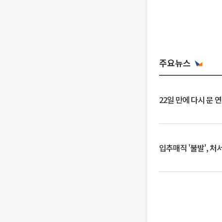
주요뉴스
22일 만에 다시 문 
입추매직 '불발', 처