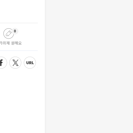
0
가취재 원해요