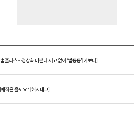
연 홈플러스…정상화 바쁜데 재고 없어 ‘발동동’[가보니]
서매직은 올까요? [해시태그]