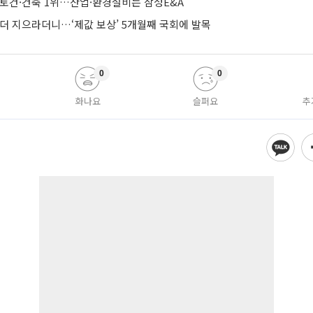
·토건·건축 1위…산업·환경설비는 삼성E&A
 더 지으라더니…‘제값 보상’ 5개월째 국회에 발목
0
0
화나요
슬퍼요
추