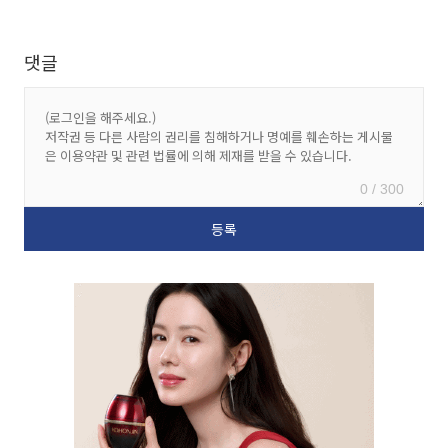
댓글
0 / 300