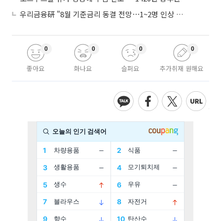
우리금융硏 "8월 기준금리 동결 전망⋯1~2명 인상 소수의견 낼 것"
0
0
0
0
좋아요
화나요
슬퍼요
추가취재 원해요