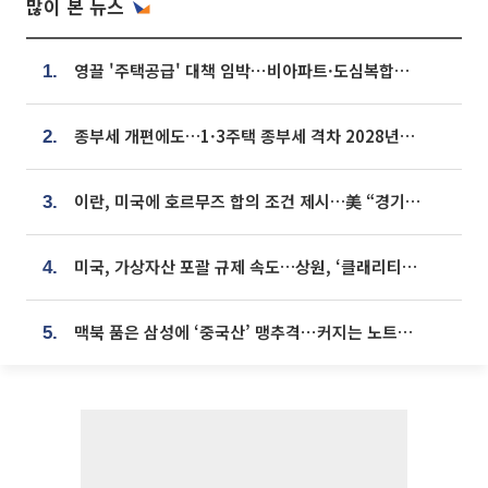
많이 본 뉴스
영끌 '주택공급' 대책 임박⋯비아파트·도심복합까지 총동원
1.
종부세 개편에도…1·3주택 종부세 격차 2028년부터 확대
2.
이란, 미국에 호르무즈 합의 조건 제시…美 “경기 아직 안 끝나” [종합]
3.
미국, 가상자산 포괄 규제 속도…상원, ‘클래리티법’ 9월 절차투표 추진
4.
맥북 품은 삼성에 ‘중국산’ 맹추격⋯커지는 노트북 OLED 시장
5.