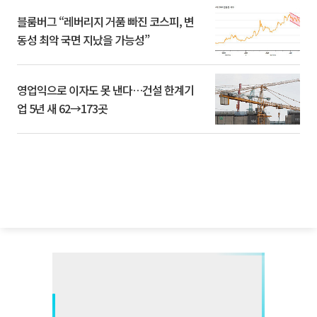
블룸버그 “레버리지 거품 빠진 코스피, 변
동성 최악 국면 지났을 가능성”
영업익으로 이자도 못 낸다…건설 한계기
업 5년 새 62→173곳