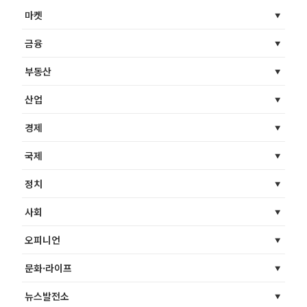
마켓
금융
부동산
산업
경제
국제
정치
사회
오피니언
문화·라이프
뉴스발전소