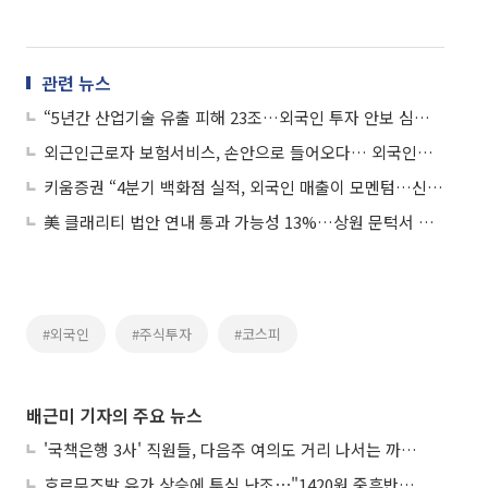
관련 뉴스
“5년간 산업기술 유출 피해 23조…외국인 투자 안보 심사 기준 강화해야”
외근인근로자 보험서비스, 손안으로 들어오다… 외국인근로자 금융 접근의 문턱 낮춘 BNK
키움증권 “4분기 백화점 실적, 외국인 매출이 모멘텀…신세계 성장률 가팔라”
美 클래리티 법안 연내 통과 가능성 13%…상원 문턱서 제동
#외국인
#주식투자
#코스피
배근미 기자의 주요 뉴스
'국책은행 3사' 직원들, 다음주 여의도 거리 나서는 까닭은
호르무즈발 유가 상승에 투심 난조⋯"1420원 중후반 등락"