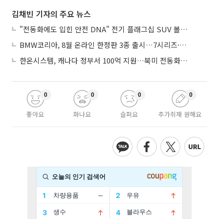
김채빈 기자의 주요 뉴스
"전동화에도 입힌 안전 DNA" 전기 플래그십 SUV 볼보 'EX90'
BMW코리아, 8월 온라인 한정판 3종 출시…7시리즈·X7·M340i 투어링
한온시스템, 캐나다 정부서 100억 지원…북미 전동화 시장 가속
0
0
0
0
좋아요
화나요
슬퍼요
추가취재 원해요