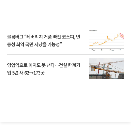
블룸버그 “레버리지 거품 빠진 코스피, 변
동성 최악 국면 지났을 가능성”
영업익으로 이자도 못 낸다…건설 한계기
업 5년 새 62→173곳