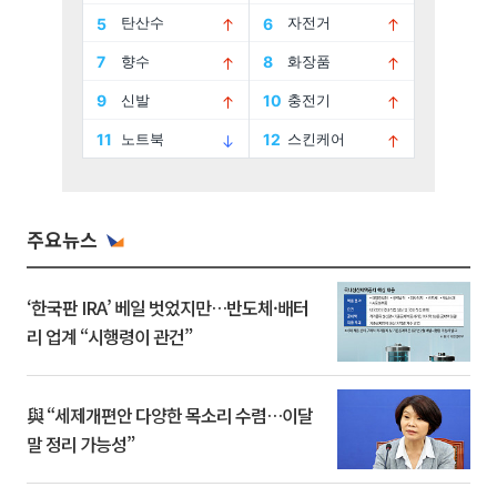
주요뉴스
‘한국판 IRA’ 베일 벗었지만…반도체·배터
리 업계 “시행령이 관건”
與 “세제개편안 다양한 목소리 수렴…이달
말 정리 가능성”