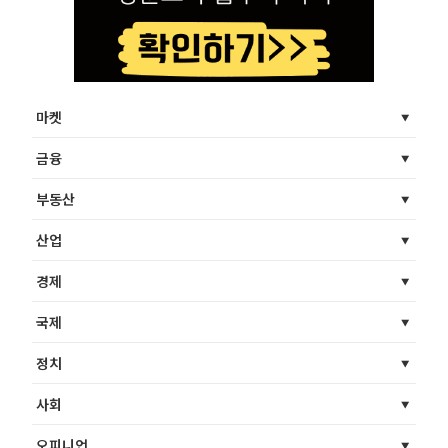
마켓
금융
부동산
산업
경제
국제
정치
사회
오피니언