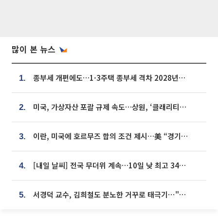
많이 본 뉴스
종부세 개편에도…1·3주택 종부세 격차 2028년부터 확대
1.
미국, 가상자산 포괄 규제 속도…상원, ‘클래리티법’ 9월 절차투표 추진
2.
이란, 미국에 호르무즈 합의 조건 제시…美 “경기 아직 안 끝나” [종합]
3.
[내일 날씨] 전국 무더위 계속…10일 낮 최고 34도 육박
4.
서경덕 교수, 김희철도 분노한 거꾸로 태극기⋯"엉터리는 아냐, 아쉬울 뿐"
5.