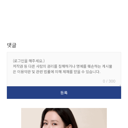
댓글
0 / 300