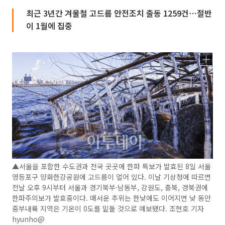
최근 3년간 겨울철 고드름 안전조치 출동 1259건⋯절반
이 1월에 집중
▲서울을 포함한 수도권과 전국 곳곳에 한파 특보가 발효된 8일 서울
영등포구 양화한강공원에 고드름이 얼어 있다. 이날 기상청에 따르면
전날 오후 9시부터 서울과 경기북부·남동부, 강원도, 충북, 경북권에
한파주의보가 발효중이다. 매서운 추위는 한낮에도 이어지면 낮 동안
중부내륙 지역은 기온이 0도를 밑돌 것으로 예보됐다. 조현호 기자
hyunho@