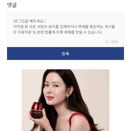
댓글
0 / 300