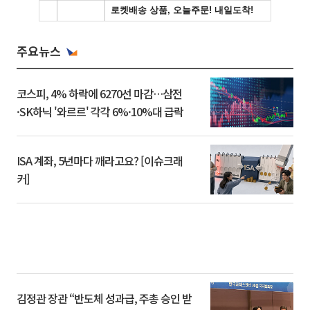
주요뉴스
코스피, 4% 하락에 6270선 마감…삼전
·SK하닉 '와르르' 각각 6%·10%대 급락
ISA 계좌, 5년마다 깨라고요? [이슈크래
커]
김정관 장관 “반도체 성과급, 주총 승인 받