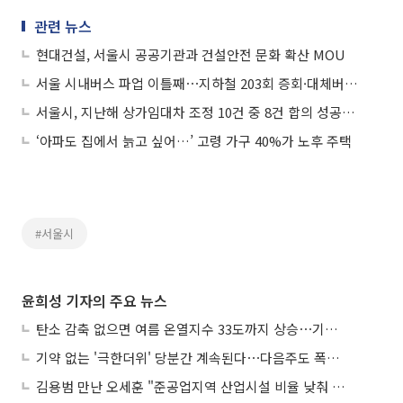
관련 뉴스
현대건설, 서울시 공공기관과 건설안전 문화 확산 MOU
서울 시내버스 파업 이틀째⋯지하철 203회 증회·대체버스 763대 투입
서울시, 지난해 상가임대차 조정 10건 중 8건 합의 성공⋯“맞춤형 조정이 비결”
‘아파도 집에서 늙고 싶어…’ 고령 가구 40%가 노후 주택
#서울시
윤희성 기자의 주요 뉴스
탄소 감축 없으면 여름 온열지수 33도까지 상승⋯기상청, 2100년 미래전망
기약 없는 '극한더위' 당분간 계속된다⋯다음주도 폭염·열대야 지속
김용범 만난 오세훈 "준공업지역 산업시설 비율 낮춰 공급 늘려야"