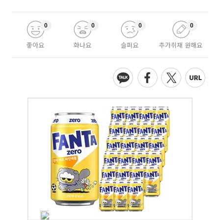
0
0
0
0
좋아요
화나요
슬퍼요
추가취재 원해요