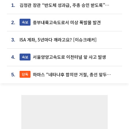
김정관 장관 “반도체 성과급, 주총 승인 받도록”…상법·자본시장법 개정 시사
1.
중부내륙고속도로서 미상 폭발물 발견
속보
2.
ISA 계좌, 5년마다 깨라고요? [이슈크래커]
3.
서울양양고속도로 이천터널 앞 사고 발생
속보
4.
하마스 “네타냐후 합의안 거절, 총선 앞두고 시간 끌기”
단독
5.