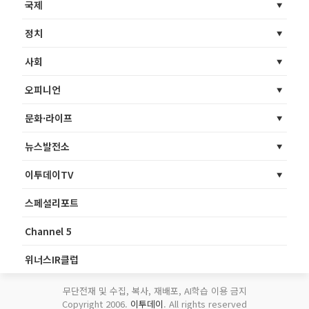
국제
정치
사회
오피니언
문화·라이프
뉴스발전소
이투데이TV
스페셜리포트
Channel 5
위너스IR클럽
무단전재 및 수집, 복사, 재배포, AI학습 이용 금지
Copyright 2006.
이투데이
. All rights reserved