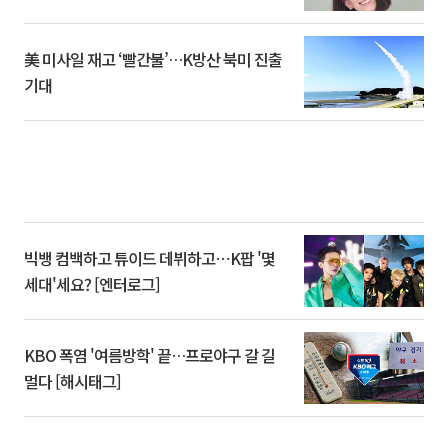
美 미사일 재고 ‘빨간불’…K방산 북미 진출
기대
빅뱅 컴백하고 튜이드 데뷔하고⋯K팝 '몇
세대'세요? [엔터로그]
KBO 폭염 '여름방학' 끝…프로야구 갈 길
멀다 [해시태그]