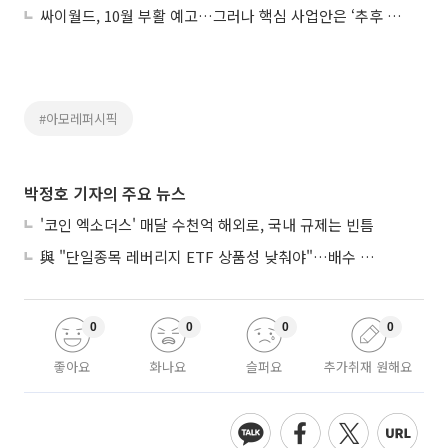
싸이월드, 10월 부활 예고…그러나 핵심 사업안은 ‘추후 공개’
#아모레퍼시픽
박정호 기자의 주요 뉴스
'코인 엑소더스' 매달 수천억 해외로, 국내 규제는 빈틈
與 "단일종목 레버리지 ETF 상품성 낮춰야"…배수 조정안도 거론
0
0
0
0
좋아요
화나요
슬퍼요
추가취재 원해요