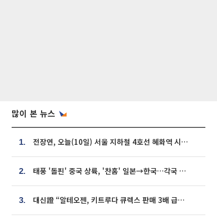
많이 본 뉴스
전장연, 오늘(10일) 서울 지하철 4호선 혜화역 시위…1호선 용산역 무정차
1.
태풍 '돌핀' 중국 상륙, '찬홈' 일본→한국…각국 기상청 예상 경로는?
2.
대신證 “알테오젠, 키트루다 큐렉스 판매 3배 급증…목표가 41만원 상향”
3.