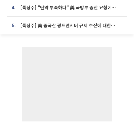
[특징주] “탄약 부족하다“ 美 국방부 증산 요청에⋯국내 방산주 급등세
4.
[특징주] 美 중국산 광트랜시버 규제 추진에 대한광통신 등 광통신株 강세
5.