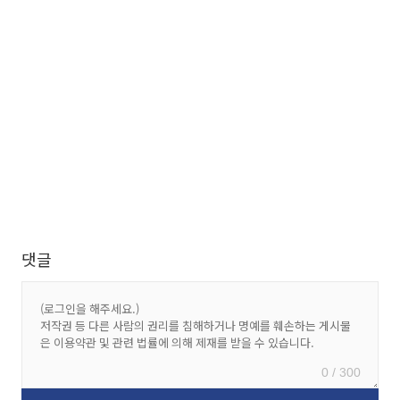
댓글
0 / 300