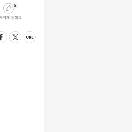
0
가취재 원해요