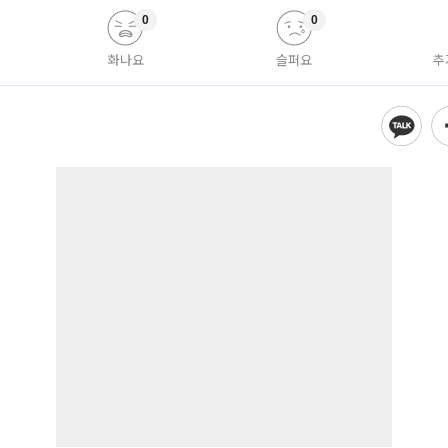
0
0
화나요
슬퍼요
추