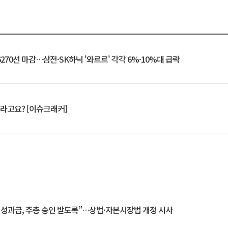
6270선 마감…삼전·SK하닉 '와르르' 각각 6%·10%대 급락
 깨라고요? [이슈크래커]
 성과급, 주총 승인 받도록”…상법·자본시장법 개정 시사