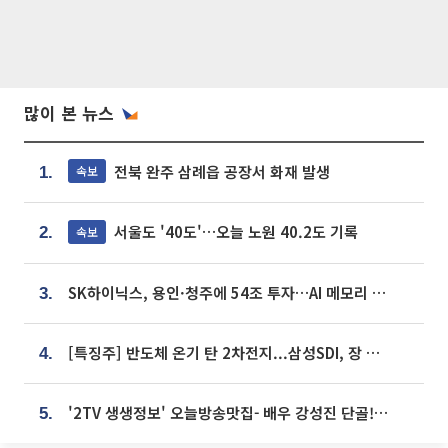
많이 본 뉴스
전북 완주 삼례읍 공장서 화재 발생
속보
1.
서울도 '40도'…오늘 노원 40.2도 기록
속보
2.
SK하이닉스, 용인·청주에 54조 투자…AI 메모리 생산기지 키운다
3.
[특징주] 반도체 온기 탄 2차전지...삼성SDI, 장 초반 7% 넘게 껑충
4.
'2TV 생생정보' 오늘방송맛집- 배우 강성진 단골! 쌀국수ㆍ푸팟퐁 커리 맛집 '블○○○'
5.