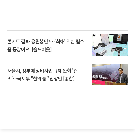
콘서트 갈 때 응원봉만?⋯'최애' 위한 필수
품 등장이오! [솔드아웃]
서울시, 정부에 정비사업 규제 완화 '건
의'⋯국토부 "협의 중" 입장만 [종합]