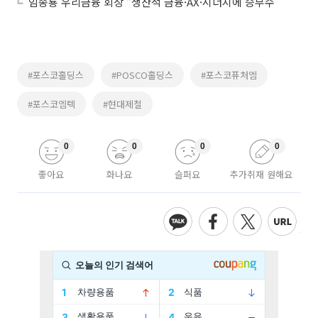
임종룡 우리금융 회장 “생산적 금융·AX·시너지에 승부수”
#포스코홀딩스
#POSCO홀딩스
#포스코퓨처엠
#포스코엠텍
#현대제철
0
0
0
0
좋아요
화나요
슬퍼요
추가취재 원해요