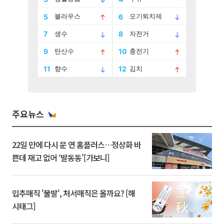
주요뉴스
22일 만에 다시 문 연 홈플러스…정상화 바
쁜데 재고 없어 ‘발동동’[가보니]
입추매직 '불발', 처서매직은 올까요? [해
시태그]