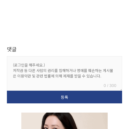
댓글
0 / 300