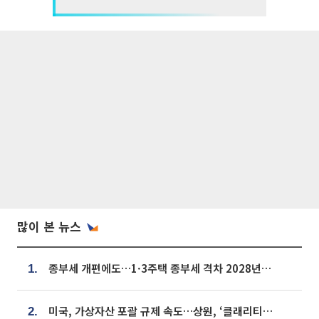
많이 본 뉴스
종부세 개편에도…1·3주택 종부세 격차 2028년부터 확대
1.
미국, 가상자산 포괄 규제 속도…상원, ‘클래리티법’ 9월 절차투표 추진
2.