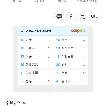
좋아요
화나요
슬퍼요
추가취재 원해요
주요뉴스