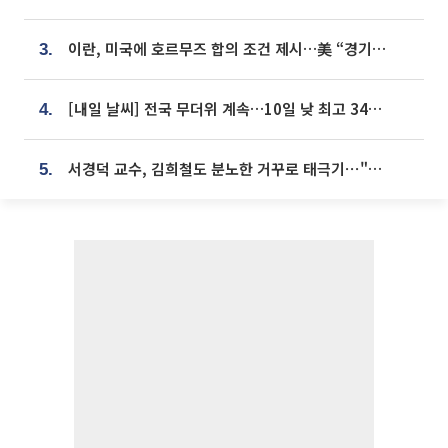
이란, 미국에 호르무즈 합의 조건 제시…美 “경기 아직 안 끝나” [종합]
3.
[내일 날씨] 전국 무더위 계속…10일 낮 최고 34도 육박
4.
서경덕 교수, 김희철도 분노한 거꾸로 태극기⋯"엉터리는 아냐, 아쉬울 뿐"
5.