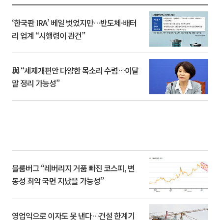
‘한국판 IRA’ 베일 벗었지만…반도체·배터
리 업계 “시행령이 관건”
與 “세제개편안 다양한 목소리 수렴…이달
말 정리 가능성”
블룸버그 “레버리지 거품 빠진 코스피, 변
동성 최악 국면 지났을 가능성”
영업익으로 이자도 못 낸다…건설 한계기