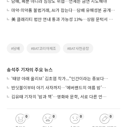
담배, 폐뿐 아니라 심장도 위협…언제든 금연 시도해야
마약·의약품 불법거래, AI가 잡는다…담배 유해성분 공개 예정
美 클래리티 법안 연내 통과 가능성 13%…상원 문턱서 제동
#담배
#BAT코리아제조
#BAT사천공장
송석주 기자의 주요 뉴스
‘태양 아래 올리브’ 김초엽 작가...“인간이라는 종보다 설명하기 어려운 한 사람을 쓰고 싶었다”
반딧불이부터 아기 사자까지…‘에버랜드의 여름 밤’이 기다려지는 이유
김유태 기자의 '밤과 책'…영화와 문학, 서로 다른 언어를 읽다
0
0
0
0