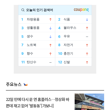
주요뉴스
22일 만에 다시 문 연 홈플러스…정상화 바
쁜데 재고 없어 ‘발동동’[가보니]