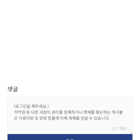
댓글
0 / 300