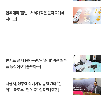
입추매직 '불발', 처서매직은 올까요? [해
시태그]
콘서트 갈 때 응원봉만?⋯'최애' 위한 필수
품 등장이오! [솔드아웃]
서울시, 정부에 정비사업 규제 완화 '건
의'⋯국토부 "협의 중" 입장만 [종합]