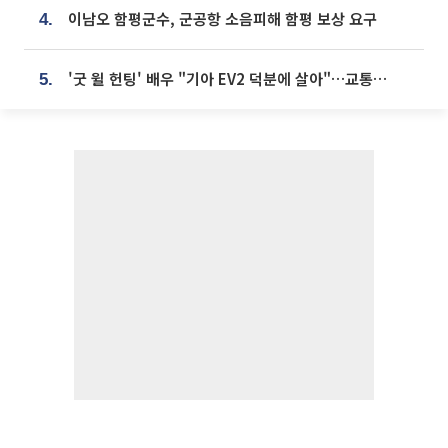
이남오 함평군수, 군공항 소음피해 함평 보상 요구
4.
'굿 윌 헌팅' 배우 "기아 EV2 덕분에 살아"…교통사고 후 안전성 극찬
5.