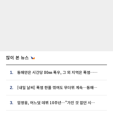
많이 본 뉴스
동해안은 시간당 80㎜ 폭우, 그 외 지역은 폭염…‘극과 극 날씨’
1.
[내일 날씨] 폭염 한풀 꺾여도 무더위 계속⋯동해안 이틀 연속 비
2.
임영웅, 어느덧 데뷔 10주년⋯"가진 것 없던 시절, 내 앞엔 20명의 팬뿐"
3.