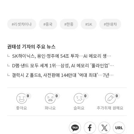
#리셋차이나
#중국
#한중
#SK
#현대차
권태성 기자의 주요 뉴스
SK하이닉스, 용인·청주에 54조 투자…AI 메모리 생산기지 키운다
D램·낸드 모두 세계 1위…삼성, AI 메모리 '풀라인업'으로 승부
갤럭시 Z 폴드8, 사전판매 144만대 '역대 최대'…7년만에 갤노트10 기록 넘어
0
0
0
0
좋아요
화나요
슬퍼요
추가취재 원해요