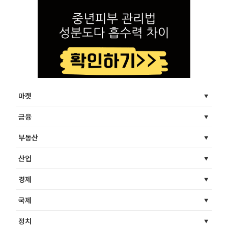
마켓
금융
부동산
산업
경제
국제
정치