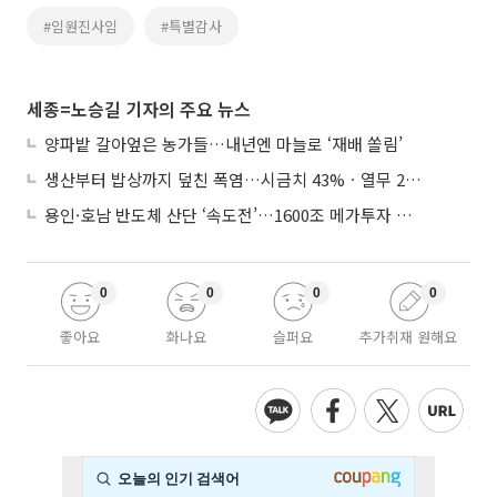
#임원진사임
#특별감사
세종=노승길 기자의 주요 뉴스
양파밭 갈아엎은 농가들…내년엔 마늘로 ‘재배 쏠림’
생산부터 밥상까지 덮친 폭염…시금치 43%ㆍ열무 28% 급등
용인·호남 반도체 산단 ‘속도전’…1600조 메가투자 이행 총력
0
0
0
0
좋아요
화나요
슬퍼요
추가취재 원해요