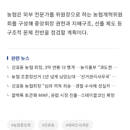
농협은 외부 전문가를 위원장으로 하는 농협개혁위원
회를 구성해 중앙회장 권한과 지배구조, 선출 제도 등
구조적 문제 전반을 점검할 계획이다.
관련 뉴스
강호동 농협 회장, 3억 연봉 더 챙겨 …농식품부 “과도한 특혜”
농협 조합장선거 1년 넘게 남았는데…‘선거관리사무국’ 조기 가동 이유는
강호동 농협회장 “심려 끼쳐 죄송…경찰 수사에 성실히 임하겠다”
블랙록 토큰화 MMF, 유럽 시장 진출∙∙∙스테이블코인 확장
#농협중앙회
#강호동
#대국민사과문