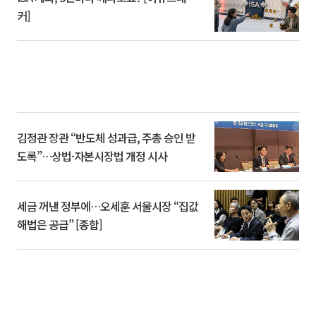
커]
김정관 장관 “반도체 성과급, 주총 승인 받
도록”…상법·자본시장법 개정 시사
세금 꺼낸 정부에…오세훈 서울시장 “집값
해법은 공급” [종합]