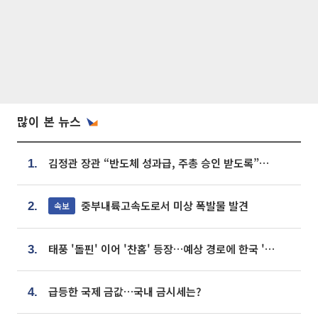
많이 본 뉴스
김정관 장관 “반도체 성과급, 주총 승인 받도록”…상법·자본시장법 개정 시사
1.
중부내륙고속도로서 미상 폭발물 발견
속보
2.
태풍 '돌핀' 이어 '찬홈' 등장…예상 경로에 한국 '한숨'
3.
급등한 국제 금값…국내 금시세는?
4.