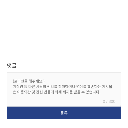
댓글
0 / 300