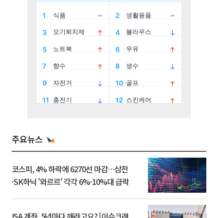
주요뉴스
코스피, 4% 하락에 6270선 마감…삼전
·SK하닉 '와르르' 각각 6%·10%대 급락
ISA 계좌, 5년마다 깨라고요? [이슈크래