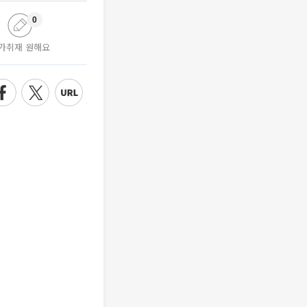
0
가취재 원해요