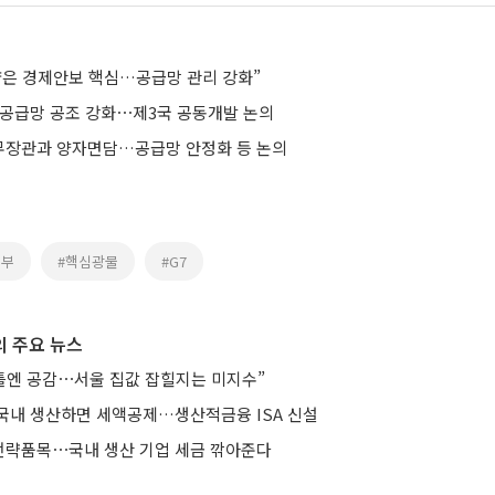
량은 경제안보 핵심…공급망 관리 강화”
 공급망 공조 강화⋯제3국 공동개발 논의
재무장관과 양자면담…공급망 안정화 등 논의
경부
#핵심광물
#G7
 주요 뉴스
 틀엔 공감⋯서울 집값 잡힐지는 미지수”
국내 생산하면 세액공제…생산적금융 ISA 신설
략품목⋯국내 생산 기업 세금 깎아준다