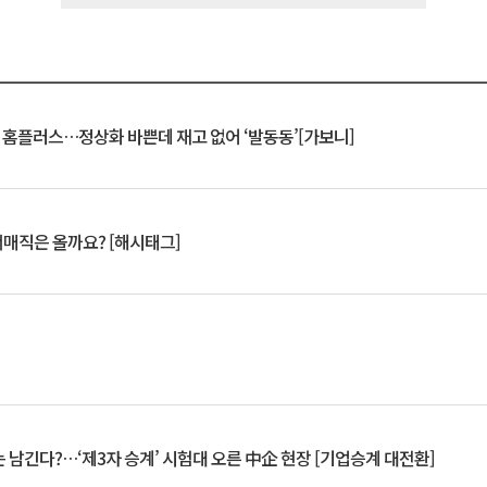
연 홈플러스…정상화 바쁜데 재고 없어 ‘발동동’[가보니]
서매직은 올까요? [해시태그]
 남긴다?…‘제3자 승계’ 시험대 오른 中企 현장 [기업승계 대전환]