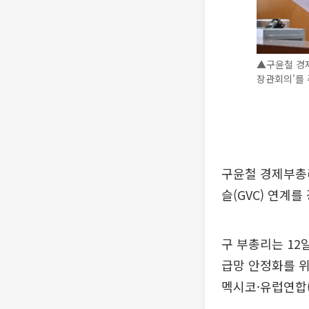
▲구윤철 경
장관회의'를 
구윤철 경제부총리
슬(GVC) 연계
구 부총리는 12
급망 안정화를 위
멕시코·유럽연합(