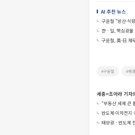
AI 추천 뉴스
구윤철 “방산·식
한ㆍ일, 핵심광물
구윤철, 英·日 
#구윤철
#재
세종=조아라 기자의
“부동산 세제 큰
반도체·이차전지 
태양광ㆍ반도체 전