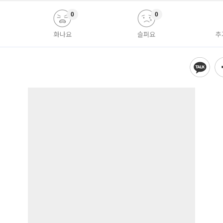
0
0
화나요
슬퍼요
추