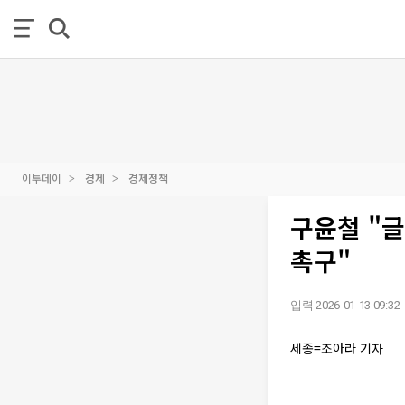
이투데이
경제
경제정책
구윤철 "글
촉구"
입력 2026-01-13 09:32
세종=조아라 기자