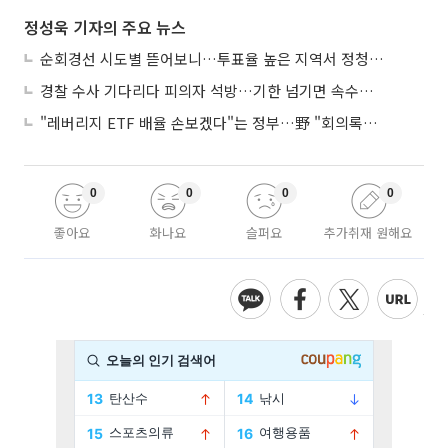
정성욱 기자의 주요 뉴스
순회경선 시도별 뜯어보니…투표율 높은 지역서 정청래 강세
경찰 수사 기다리다 피의자 석방…기한 넘기면 속수무책
"레버리지 ETF 배율 손보겠다"는 정부…野 "회의록부터 내놔야"
0
0
0
0
좋아요
화나요
슬퍼요
추가취재 원해요