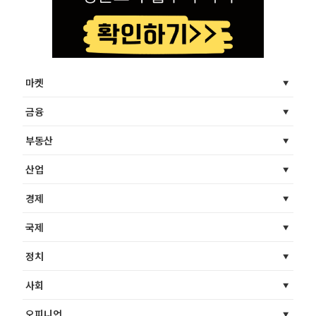
마켓
금융
부동산
산업
경제
국제
정치
사회
오피니언