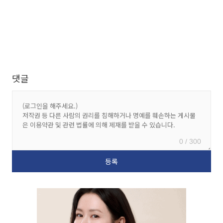
댓글
0 / 300