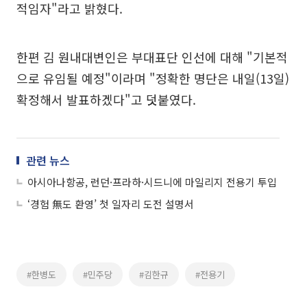
적임자"라고 밝혔다.
한편 김 원내대변인은 부대표단 인선에 대해 "기본적
으로 유임될 예정"이라며 "정확한 명단은 내일(13일)
확정해서 발표하겠다"고 덧붙였다.
관련 뉴스
아시아나항공, 런던·프라하·시드니에 마일리지 전용기 투입
‘경험 無도 환영’ 첫 일자리 도전 설명서
#한병도
#민주당
#김한규
#전용기