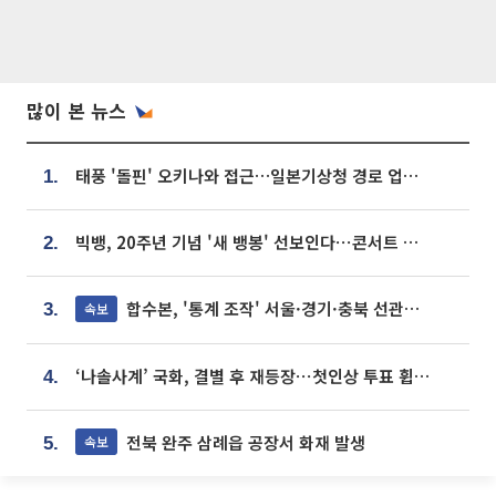
많이 본 뉴스
태풍 '돌핀' 오키나와 접근…일본기상청 경로 업데이트
1.
빅뱅, 20주년 기념 '새 뱅봉' 선보인다⋯콘서트 앞두고 팝업 개최
2.
합수본, '통계 조작' 서울·경기·충북 선관위 등 추가 압수수색
속보
3.
‘나솔사계’ 국화, 결별 후 재등장⋯첫인상 투표 휩쓸고 ‘인기녀’ 등극
4.
전북 완주 삼례읍 공장서 화재 발생
속보
5.