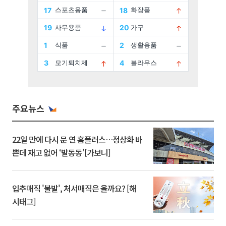
주요뉴스
22일 만에 다시 문 연 홈플러스…정상화 바
쁜데 재고 없어 ‘발동동’[가보니]
입추매직 '불발', 처서매직은 올까요? [해
시태그]