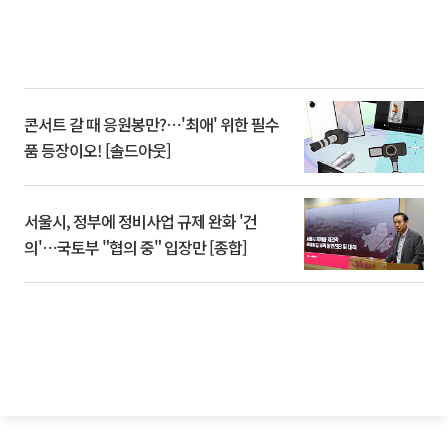
콘서트 갈 때 응원봉만?⋯'최애' 위한 필수
품 등장이오! [솔드아웃]
서울시, 정부에 정비사업 규제 완화 '건
의'⋯국토부 "협의 중" 입장만 [종합]