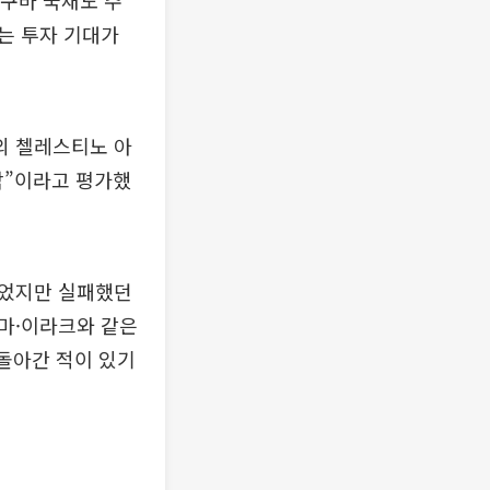
 쿠바 국채도 주
는 투자 기대가
의 첼레스티노 아
막”이라고 평가했
열었지만 실패했던
마·이라크와 같은
 돌아간 적이 있기