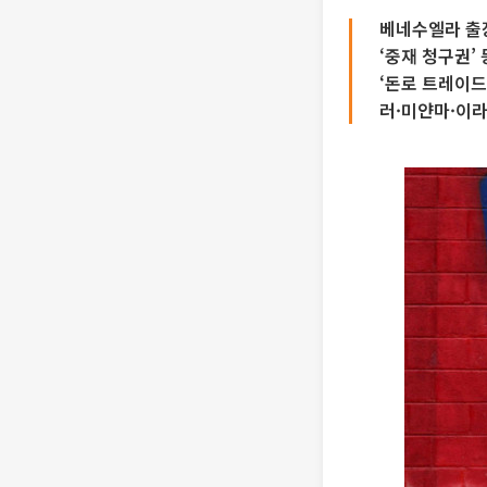
베네수엘라 출
‘중재 청구권’
‘돈로 트레이
러·미얀마·이라