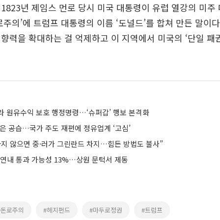
1823년 제임스 먼로 당시 미국 대통령이 유럽 열강의 미주
로주의’에 트럼프 대통령의 이름 ‘도널드’를 합쳐 만든 말이다
향력을 확대하는 걸 억제하고 이 지역에서 미국의 ‘단일 패
라 원유수익 보호 행정명령…‘슈퍼갑’ 행보 본격화
은 공습…국가 주도 재편에 정유업계 ‘고심’
하지 않으면 중·러가 그린란드 차지…힘든 방법도 불사”
 연내 통과 가능성 13%…상원 문턱서 제동
#돈로주의
#헤지펀드
#마두로정권
#트럼프