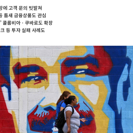
장에 고객 문의 빗발쳐
 등 틈새 금융상품도 관심
드’ 콜롬비아ㆍ쿠바로도 확장
크 등 투자 실패 사례도