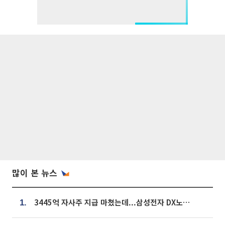
많이 본 뉴스
3445억 자사주 지급 마쳤는데...삼성전자 DX노조, 뒤늦은 '떼쓰기 집회'
1.