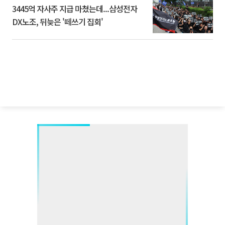
3445억 자사주 지급 마쳤는데...삼성전자
DX노조, 뒤늦은 '떼쓰기 집회'