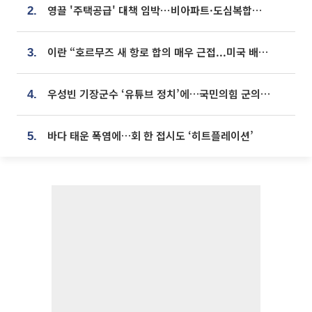
영끌 '주택공급' 대책 임박⋯비아파트·도심복합까지 총동원
2.
이란 “호르무즈 새 항로 합의 매우 근접...미국 배상 먼저”
3.
우성빈 기장군수 ‘유튜브 정치’에…국민의힘 군의원들 집단 반발
4.
바다 태운 폭염에…회 한 접시도 ‘히트플레이션’
5.