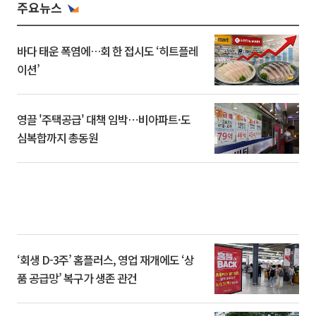
주요뉴스
바다 태운 폭염에…회 한 접시도 ‘히트플레
이션’
영끌 '주택공급' 대책 임박⋯비아파트·도
심복합까지 총동원
‘회생 D-3주’ 홈플러스, 영업 재개에도 ‘상
품 공급망’ 복구가 생존 관건