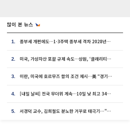
많이 본 뉴스
종부세 개편에도…1·3주택 종부세 격차 2028년부터 확대
1.
미국, 가상자산 포괄 규제 속도…상원, ‘클래리티법’ 9월 절차투표 추진
2.
이란, 미국에 호르무즈 합의 조건 제시…美 “경기 아직 안 끝나” [종합]
3.
[내일 날씨] 전국 무더위 계속…10일 낮 최고 34도 육박
4.
서경덕 교수, 김희철도 분노한 거꾸로 태극기⋯"엉터리는 아냐, 아쉬울 뿐"
5.