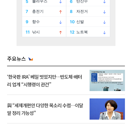
주요뉴스
‘한국판 IRA’ 베일 벗었지만…반도체·배터
리 업계 “시행령이 관건”
與 “세제개편안 다양한 목소리 수렴…이달
말 정리 가능성”