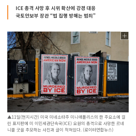
ICE 총격 사망 후 시위 확산에 강경 대응
국토안보부 장관 “법 집행 방해는 범죄”
▲11일(현지시간) 미국 미네소타주 미니애폴리스의 한 주요소에 걸
린 표지판에 미 이민세관단속국(ICE) 요원의 총격으로 사망한 르네
니콜 굿을 추모하는 사진과 글이 적혀있다. (로이터연합뉴스)