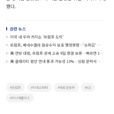
했다.
관련 뉴스
미국 내 우려 커지는 ‘트럼프 도박’
트럼프, 베네수엘라 원유수익 보호 행정명령…‘슈퍼갑’ 행보 본격화
美 연방 대법, 트럼프 관세 소송 9일 판결 보류…빠르면 14일 가능성
美 클래리티 법안 연내 통과 가능성 13%…상원 문턱서 제동
#트럼프
#미네소타타
#국토안보부
#ICE
#미니애폴리스