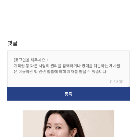
댓글
0 / 300