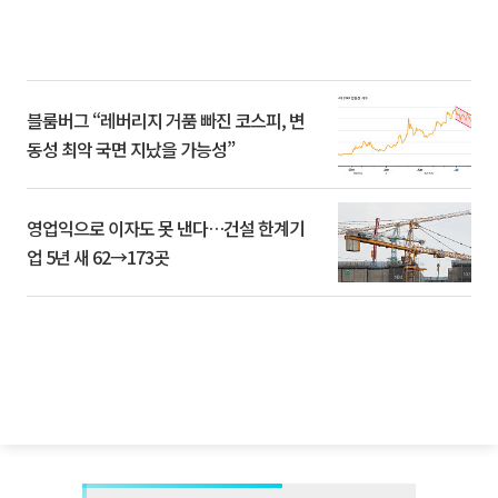
블룸버그 “레버리지 거품 빠진 코스피, 변
동성 최악 국면 지났을 가능성”
영업익으로 이자도 못 낸다…건설 한계기
업 5년 새 62→173곳