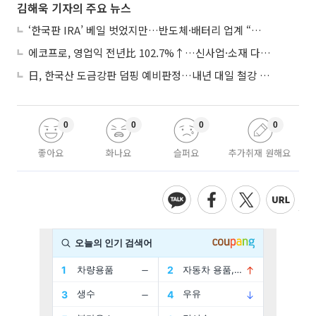
김해욱 기자의 주요 뉴스
‘한국판 IRA’ 베일 벗었지만…반도체·배터리 업계 “시행령이 관건”
에코프로, 영업익 전년比 102.7%↑…신사업·소재 다각화 박차
日, 한국산 도금강판 덤핑 예비판정…내년 대일 철강 수출 ‘빨간불’
0
0
0
0
좋아요
화나요
슬퍼요
추가취재 원해요