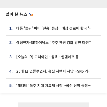
많이 본 뉴스
태풍 '돌핀' 이어 '찬홈' 등장…예상 경로에 한국 '한숨'
1.
삼성전자·SK하이닉스 “주주 환원 강화 방안 마련”
2.
[오늘의 IR] 고려아연ㆍ심텍ㆍ엘앤에프 등
3.
20대 日 인플루언서, 용산 자택서 사망⋯SNS 라방 중 숨져
4.
‘레켐비’ 독주 치매 치료제 시장…국산 신약 등장하나
5.