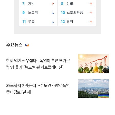
주요뉴스
한끼 먹기도 무섭다...폭염이 부른 뜨거운
‘밥상 물가’[뉴노멀 된 히트플레이션]
39도까지 치솟는다⋯수도권ㆍ광양 폭염
중대경보 [날씨]