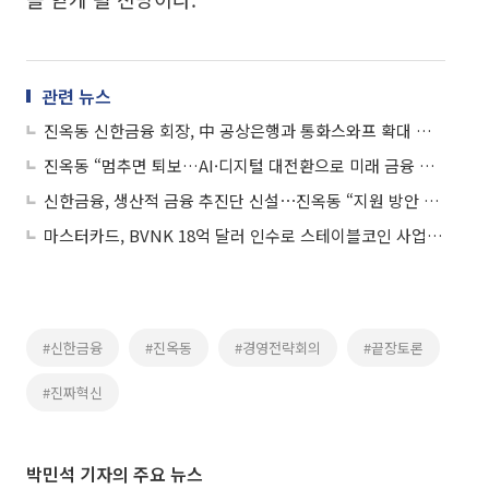
관련 뉴스
진옥동 신한금융 회장, 中 공상은행과 통화스와프 확대 논의
진옥동 “멈추면 퇴보…AI·디지털 대전환으로 미래 금융 선도”
신한금융, 생산적 금융 추진단 신설⋯진옥동 “지원 방안 지속 발굴”
마스터카드, BVNK 18억 달러 인수로 스테이블코인 사업 본격 확장
#신한금융
#진옥동
#경영전략회의
#끝장토론
#진짜혁신
박민석 기자의 주요 뉴스