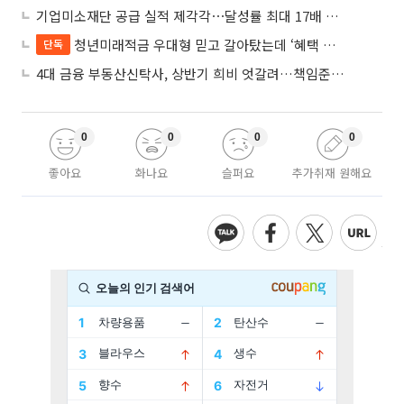
기업미소재단 공급 실적 제각각⋯달성률 최대 17배 차이
청년미래적금 우대형 믿고 갈아탔는데 ‘혜택 반토막’…심사 오류에 가입자 혼선
단독
4대 금융 부동산신탁사, 상반기 희비 엇갈려…책임준공 손실 반영 시점이 갈랐다
0
0
0
0
좋아요
화나요
슬퍼요
추가취재 원해요