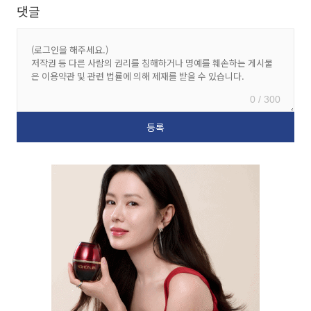
댓글
0 / 300