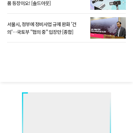
품 등장이오! [솔드아웃]
서울시, 정부에 정비사업 규제 완화 '건
의'⋯국토부 "협의 중" 입장만 [종합]