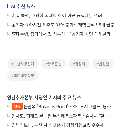
AI 추천 뉴스
이 대통령, 소방청·국세청 찾아 야근 공직자들 격려
공직자 육아시간 제주도 33% 증가…재택근무 5.5배 급증
李대통령, 청와대서 첫 시무식…"공직자 사명 다해달라"
#부산지방선거
#관료출신
#김광회
#변성완
#해운대구청장
영남취재본부 서영인 기자의 주요 뉴스
논란의 'Busan is Good'…8억 도시브랜드, 용산 대통령실 CI 업체가 수행
단독
인사도, 회계도 무너진 부산테크노파크…감사서 '혈세 유용·인사 뒤집기' 적발
경남정보대, 부산 지역 맞춤형 평생직업교육 우수사례로 혁신 주도