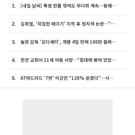
[내일 날씨] 폭염 한풀 꺾여도 무더위 계속⋯동해안 이틀 연속 비
1.
김희철, '뒤집힌 태극기' 지적 후 정치색 논란…"좌우 떠나 우리나라 국기"
2.
놀란 감독 '오디세이', 개봉 4일 만에 100만 돌파⋯'왕사남' 보다 빠르다
3.
천안 교회서 11세 아동 사망…“침대에 묶여 있었다” 진술 확보
4.
AT마드리드 ‘7번’ 이강인 “120% 쏟겠다”⋯시메오네 감독 “필요한 선수”
5.