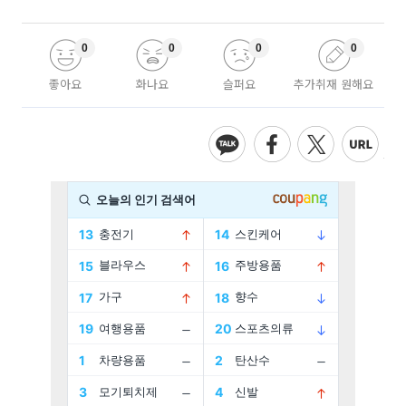
0
0
0
0
좋아요
화나요
슬퍼요
추가취재 원해요