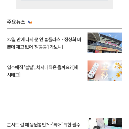
주요뉴스
22일 만에 다시 문 연 홈플러스…정상화 바
쁜데 재고 없어 ‘발동동’[가보니]
입추매직 '불발', 처서매직은 올까요? [해
시태그]
콘서트 갈 때 응원봉만?⋯'최애' 위한 필수