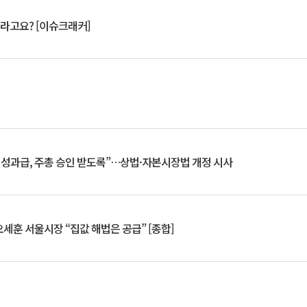
 깨라고요? [이슈크래커]
 성과급, 주총 승인 받도록”…상법·자본시장법 개정 시사
세훈 서울시장 “집값 해법은 공급” [종합]