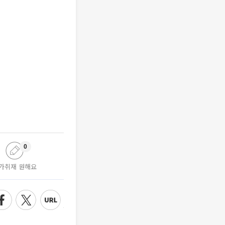
0
가취재 원해요