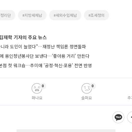
납정리단
#지방세체납
#세외수입체납
#조세정의
김재학 기자의 주요 뉴스
아니라 도민이 늘었다"…재정난 책임론 정면돌파
낭에 용인청년봉사단 보낸다…'좋아용 거리' 만든다
본점 첫 워크숍…추미애 '공정·혁신·포용' 전면 반영
0
0
화나요
슬퍼요
추