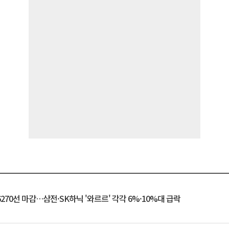
6270선 마감…삼전·SK하닉 '와르르' 각각 6%·10%대 급락