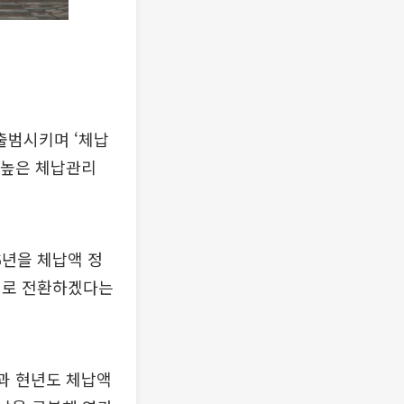
출범시키며 ‘체납
 높은 체납관리
6년을 체납액 정
계로 전환하겠다는
과 현년도 체납액