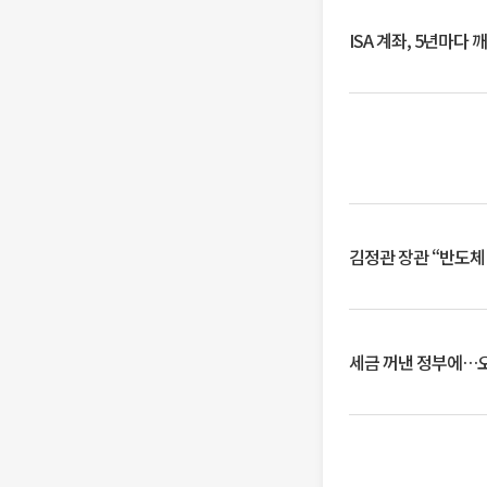
ISA 계좌, 5년마다
김정관 장관 “반도체
세금 꺼낸 정부에…오