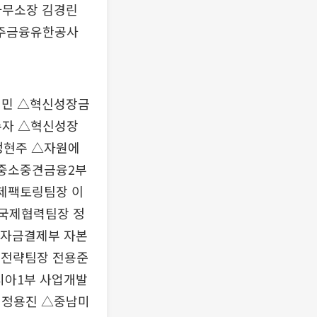
사무소장 김경린
주금융유한공사
최민 △혁신성장금
수자 △혁신성장
정현주 △자원에
△중소중견금융2부
제팩토링팀장 이
국제협력팀장 정
△자금결제부 자본
협전략팀장 전용준
시아1부 사업개발
 정용진 △중남미