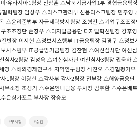
남미·유라시아1팀장 신상훈 △남북기금사업1부 경협금융팀장
류협력팀장 임상우 △리스크관리부 신용리스크팀장 민주영 
옥 △윤리준법부 자금세탁방지팀장 조형진 △기업구조조정
업구조조정단 손창우 △디지털금융단 디지털혁신팀장 강후
 추진반장 이지현 △정보시스템부 IT금융팀장 김경구 △정보
정보시스템부 IT공급망기금팀장 김찬현 △여신심사단 여신
신심사2팀장 김성욱 △여신심사단 여신심사3팀장 권욱하 
세영 △해외경제연구소 지역연구팀장 석진오 △경협평가부
감사1팀장 이광현 △감사부 감사2팀장 전부강 △해양금융단
사무소장 조성기 △수은인니금융 부사장 김주환 △수은베
△수은싱가포르 부사장 장승모
#부서장
#승진