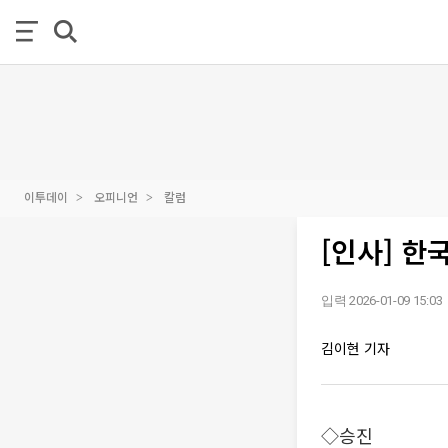
이투데이
오피니언
칼럼
[인사] 
입력 2026-01-09 15:03
김이현 기자
◇승진