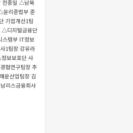
 전종일 △남북
△윤리준법부 준
단 기업개선1팀
영 △디지털금융단
시스템부 IT정보
심사1팀장 강유라
△정보보호단 사
 경협연구팀장 추
 해운산업팀장 김
트남리스금융회사