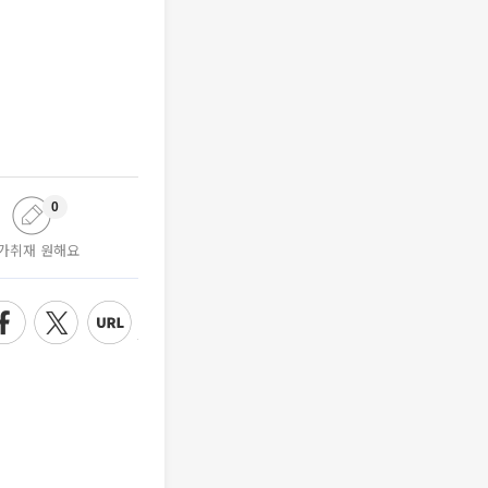
0
가취재 원해요