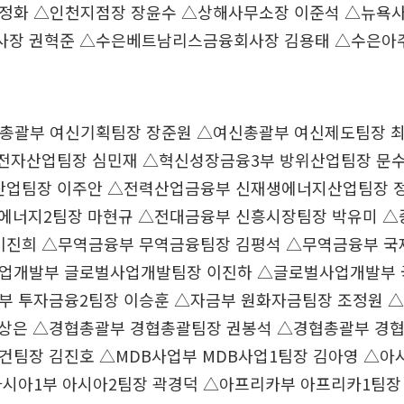
정화 △인천지점장 장윤수 △상해사무소장 이준석 △뉴욕
사장 권혁준 △수은베트남리스금융회사장 김용태 △수은아
총괄부 여신기획팀장 장준원 △여신총괄부 여신제도팀장 
·전자산업팀장 심민재 △혁신성장금융3부 방위산업팀장 문
산업팀장 이주안 △전력산업금융부 신재생에너지산업팀장 
에너지2팀장 마현규 △전대금융부 신흥시장팀장 박유미 
이진희 △무역금융부 무역금융팀장 김평석 △무역금융부 국
업개발부 글로벌사업개발팀장 이진하 △글로벌사업개발부 
부 투자금융2팀장 이승훈 △자금부 원화자금팀장 조정원 
상은 △경협총괄부 경협총괄팀장 권봉석 △경협총괄부 경
건팀장 김진호 △MDB사업부 MDB사업1팀장 김아영 △아
아시아1부 아시아2팀장 곽경덕 △아프리카부 아프리카1팀장