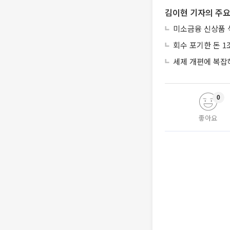
김이현 기자의 주요
미소금융 신상품 
회수 포기한 돈 1
세제 개편에 복잡
0
좋아요