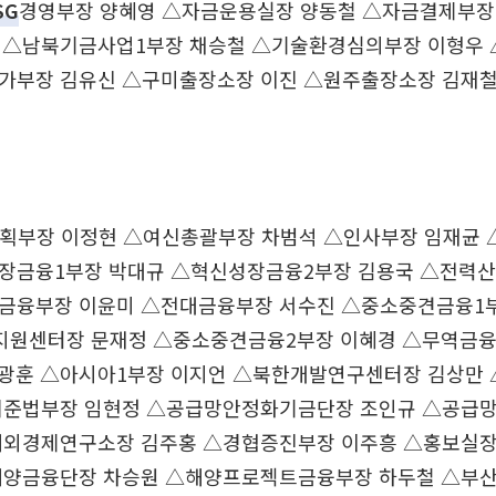
SG
경영부장 양혜영 △자금운용실장 양동철 △자금결제부장 
 △남북기금사업1부장 채승철 △기술환경심의부장 이형우
가부장 김유신 △구미출장소장 이진 △원주출장소장 김재
획부장 이정현 △여신총괄부장 차범석 △인사부장 임재균
장금융1부장 박대규 △혁신성장금융2부장 김용국 △전력
금융부장 이윤미 △전대금융부장 서수진 △중소중견금융1부
원센터장 문재정 △중소중견금융2부장 이혜경 △무역금융
광훈 △아시아1부장 이지언 △북한개발연구센터장 김상만
리준법부장 임현정 △공급망안정화기금단장 조인규 △공급
해외경제연구소장 김주홍 △경협증진부장 이주흥 △홍보실장
해양금융단장 차승원 △해양프로젝트금융부장 하두철 △부