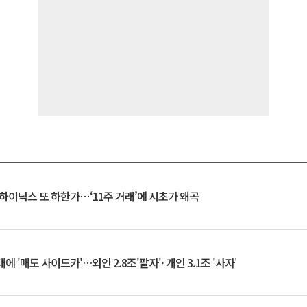
K하이닉스 또 하한가⋯‘11주 거래’에 시초가 왜곡
 '매도 사이드카'…외인 2.8조'팔자'· 개인 3.1조 '사자'