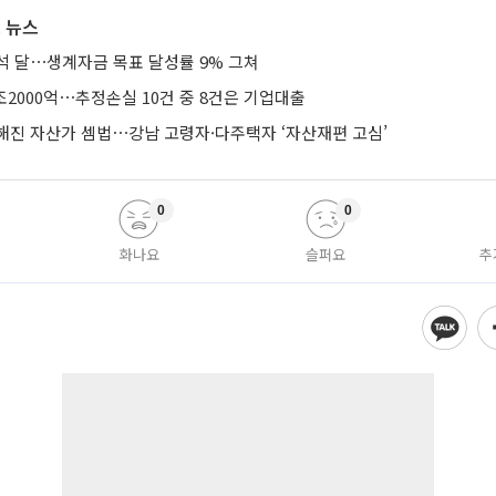
 뉴스
석 달⋯생계자금 목표 달성률 9% 그쳐
조2000억⋯추정손실 10건 중 8건은 기업대출
해진 자산가 셈법⋯강남 고령자·다주택자 ‘자산재편 고심’
0
0
화나요
슬퍼요
추