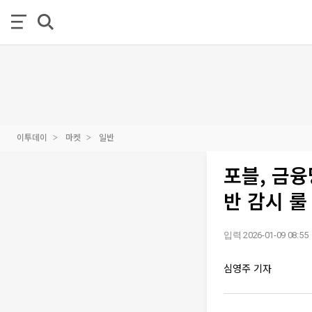
이투데이
마켓
일반
포블, 금융
반 감시 룰
입력 2026-01-09 08:55
심영주 기자