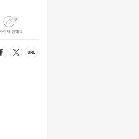
0
가취재 원해요