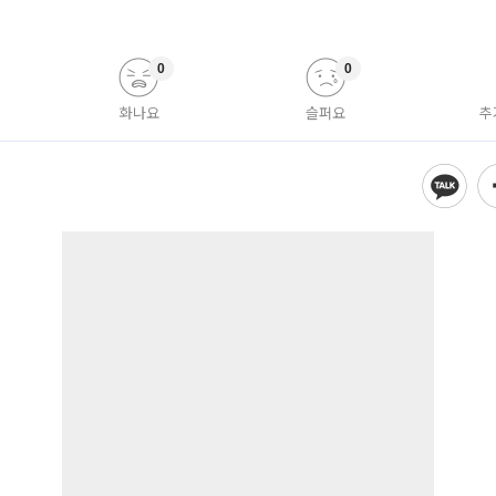
0
0
화나요
슬퍼요
추