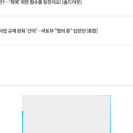
?⋯'최애' 위한 필수품 등장이오! [솔드아웃]
업 규제 완화 '건의'⋯국토부 "협의 중" 입장만 [종합]