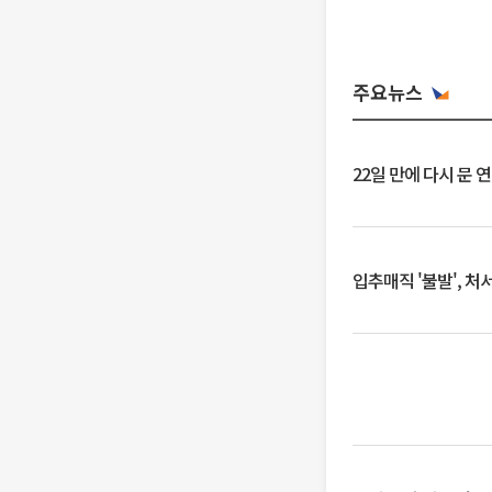
주요뉴스
22일 만에 다시 문 
입추매직 '불발', 처