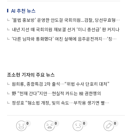
AI 추천 뉴스
'불법 홍보방' 운영한 안도걸 국회의원...검찰, 당선무효형 구형
내년 지선 때 국회의원 재보궐 선거 ‘미니 총선급’ 판 커지나
‘다른 남자와 통화했다’ 여친 살해에 음주운전까지…‘징역 28년’ 확정
조소현 기자의 주요 뉴스
원희룡, 종합특검 2차 출석…“위법 수사 단호히 대처”
野 “헌재 간다”지만…현실적 카드는 檢 권한쟁의
정성호 “형소법 개정, 빛의 속도…부작용 생기면 빨리 고쳐야”
0
0
0
0