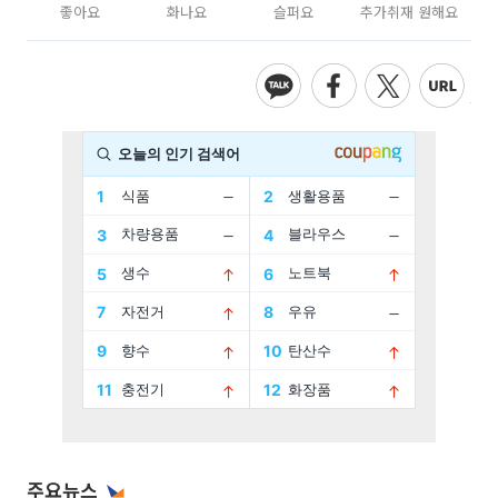
좋아요
화나요
슬퍼요
추가취재 원해요
주요뉴스