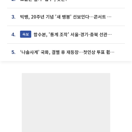
빅뱅, 20주년 기념 '새 뱅봉' 선보인다⋯콘서트 앞두고 팝업 개최
3.
합수본, '통계 조작' 서울·경기·충북 선관위 등 추가 압수수색
속보
4.
‘나솔사계’ 국화, 결별 후 재등장⋯첫인상 투표 휩쓸고 ‘인기녀’ 등극
5.