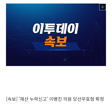
[속보] '재산 누락신고' 이병진 의원 당선무효형 확정