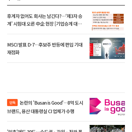
후계자 없어도 회사는 남긴다?…‘제3자 승
계’ 시험대 오른 中企 현장 [기업승계 대전
환]
MSCI 발표 D-7…후보주 반등에 편입 기대
재점화
논란의 'Busan is Good'…8억 도시
단독
브랜드, 용산 대통령실 CI 업체가 수행
'입추'에도 39도⋯수도권ㆍ강원ㆍ전라 폭