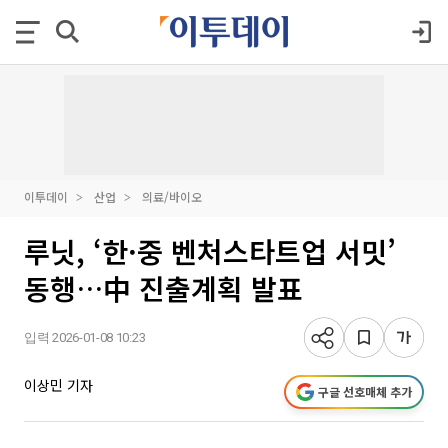
이투데이
산업
의료/바이오
루닛, ‘한·중 벤처스타트업 서밋’
동행…中 진출계획 발표
입력 2026-01-08 10:23
이상민 기자
구글 선호매체 추가