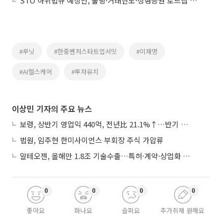
STO 하위법규 예상안, 풀링·거래한도·정형증권 로드맵 제시
#루닛
#한중벤처스타트업서밋
#이재명
#AI헬스케어
#투자유치
이상민 기자의 주요 뉴스
보령, 상반기 영업익 440억, 전년比 21.1%↑…반기 역대 최대
법원, 임주현 한미사이언스 부회장 주식 가압류
알테오젠, 올해만 1.8조 기술수출…특허·계약·상업화 ‘삼박자’
0
0
0
0
좋아요
화나요
슬퍼요
추가취재 원해요