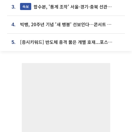
합수본, '통계 조작' 서울·경기·충북 선관위 등 추가 압수수색
속보
3.
빅뱅, 20주년 기념 '새 뱅봉' 선보인다⋯콘서트 앞두고 팝업 개최
4.
[증시키워드] 반도체 충격 뚫은 개별 호재...포스코퓨처엠·에코프로·한화솔루션 '눈길'
5.