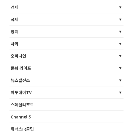
경제
국제
정치
사회
오피니언
문화·라이프
뉴스발전소
이투데이TV
스페셜리포트
Channel 5
위너스IR클럽