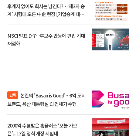
후계자 없어도 회사는 남긴다?…‘제3자 승
계’ 시험대 오른 中企 현장 [기업승계 대전
환]
MSCI 발표 D-7…후보주 반등에 편입 기대
재점화
논란의 'Busan is Good'…8억 도시
단독
브랜드, 용산 대통령실 CI 업체가 수행
2000억 수혈받은 홈플러스 ‘오늘 가오
픈’...13일 정식 개장 시험대