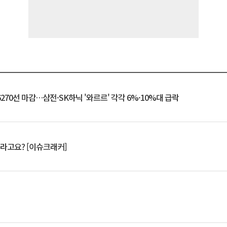
6270선 마감…삼전·SK하닉 '와르르' 각각 6%·10%대 급락
 깨라고요? [이슈크래커]