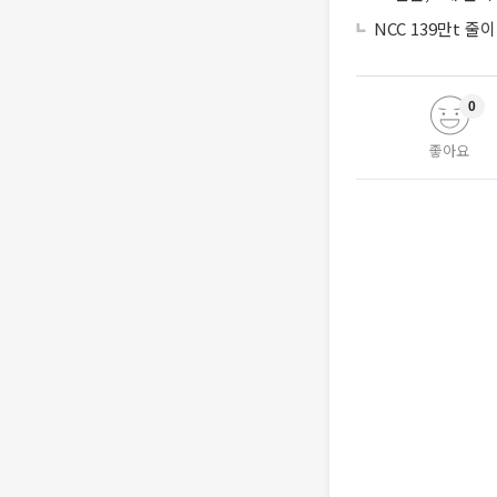
NCC 139만t 
0
좋아요