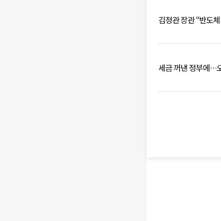
김정관 장관 “반도체
세금 꺼낸 정부에…오