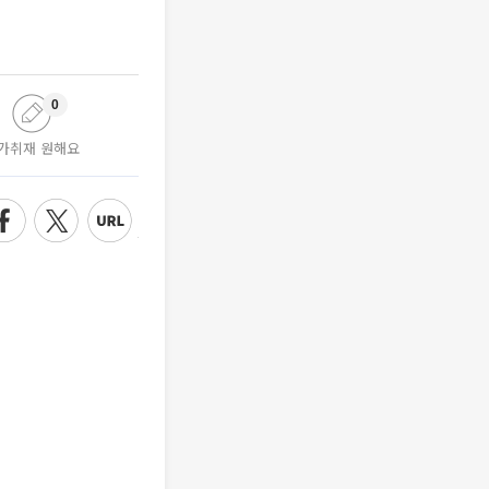
0
가취재 원해요