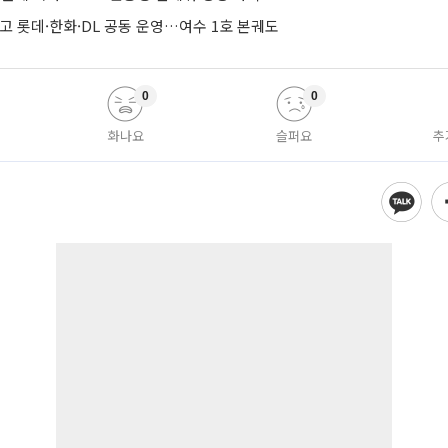
줄이고 롯데·한화·DL 공동 운영…여수 1호 본궤도
0
0
화나요
슬퍼요
추