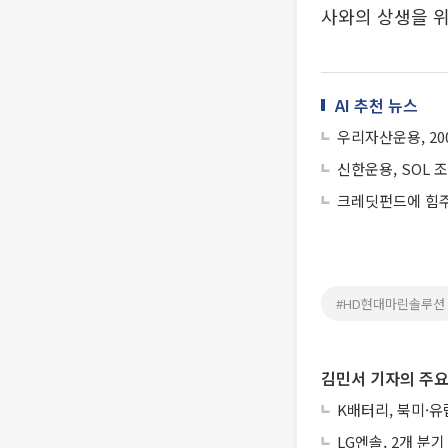
사와의 상생을 위
AI 추천 뉴스
우리자산운용, 20
신한운용, SOL 
크레딧펀드에 힘
#HD현대마린솔루션
김민서 기자의 주요
K배터리, 북미·
LG엔솔, 2개 분