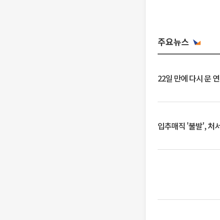
주요뉴스
22일 만에 다시 문 
입추매직 '불발', 처