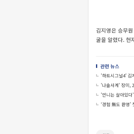
김지영은 승무원 
굴을 알렸다. 현
관련 뉴스
'하트시그널4' 김
'나솔사계' 장미
'언니는 살아있다
‘경험 無도 환영’