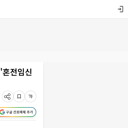
⋯"혼전임신
구글 선호매체 추가