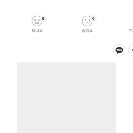
0
0
화나요
슬퍼요
추