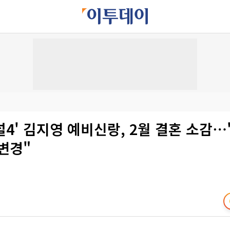
4' 김지영 예비신랑, 2월 결혼 소감
변경"