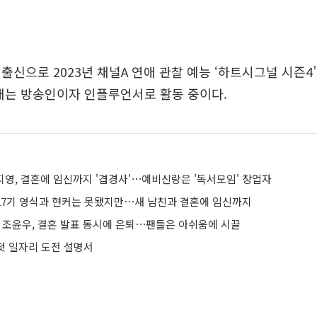
출신으로 2023년 채널A 연애 관찰 예능 ‘하트시그널 시즌4
재는 방송인이자 인플루언서로 활동 중이다.
지영, 결혼에 임신까지 '겹경사'⋯예비신랑은 '독서모임' 창업자
, 27기 영식과 현커는 못됐지만⋯새 남친과 결혼에 임신까지
' 조윤우, 결혼 발표 동시에 은퇴⋯팬들은 아쉬움에 시끌
 첫 일자리 도전 설명서