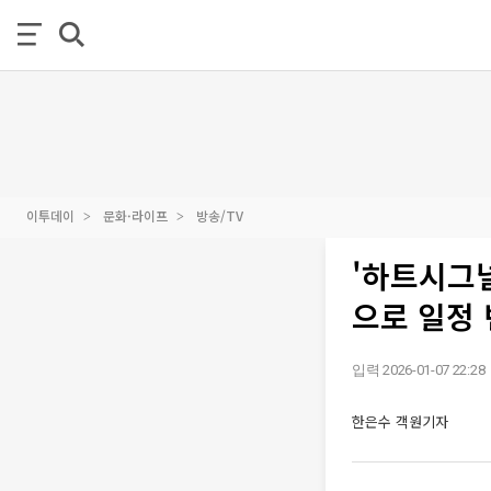
이투데이
문화·라이프
방송/TV
'하트시그널
으로 일정 
입력 2026-01-07 22:28
한은수 객원기자