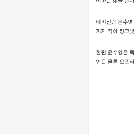
여하는 삶을 살
예비신랑 윤수영
까지 적어 핑크빛
한편 윤수영은 독
인은 물론 오프