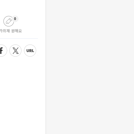
0
가취재 원해요