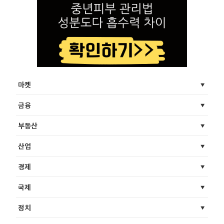
마켓
금융
부동산
산업
경제
국제
정치