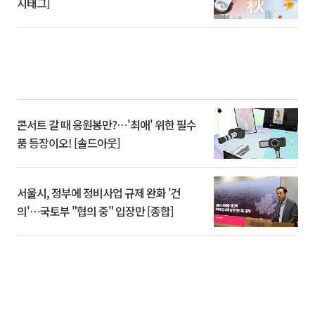
시태그]
콘서트 갈 때 응원봉만?⋯'최애' 위한 필수
품 등장이오! [솔드아웃]
서울시, 정부에 정비사업 규제 완화 '건
의'⋯국토부 "협의 중" 입장만 [종합]