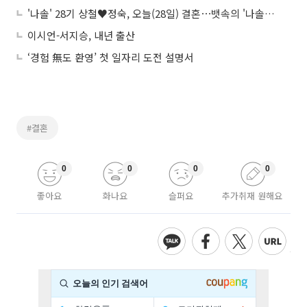
'나솔' 28기 상철♥정숙, 오늘(28일) 결혼⋯뱃속의 '나솔이'이와 백년가약
이시언-서지승, 내년 출산
‘경험 無도 환영’ 첫 일자리 도전 설명서
#결혼
0
0
0
0
좋아요
화나요
슬퍼요
추가취재 원해요