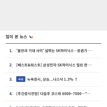
많이 본 뉴스
'불안과 기대 사이' 널뛰는 SK하이닉스…증권가 "HBM4·LTA 기반 펀터멘털 견고"
1.
[베스트&워스트] 삼성전자·SK하이닉스 밀린 한 주…상상인증권은 85% 급등
2.
뉴욕증시, 상승...나스닥 1.3% ↑
속보
3.
[주간증시전망] 다음주 코스피 6000~7000⋯“外人 수급은 정책이 변수”
4.