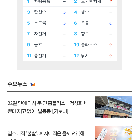
주요뉴스
22일 만에 다시 문 연 홈플러스…정상화 바
쁜데 재고 없어 ‘발동동’[가보니]
입추매직 '불발', 처서매직은 올까요? [해