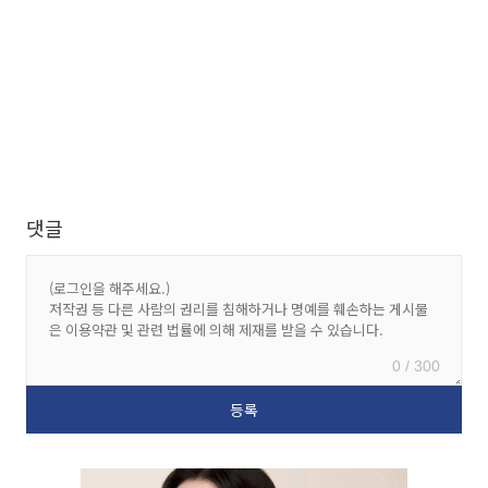
댓글
0 / 300