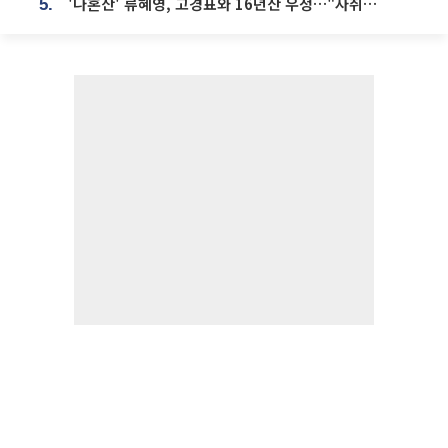
'나혼산' 류혜영, 고경표와 16년산 우정…"자취방서 부모님과 마주쳐"
5.