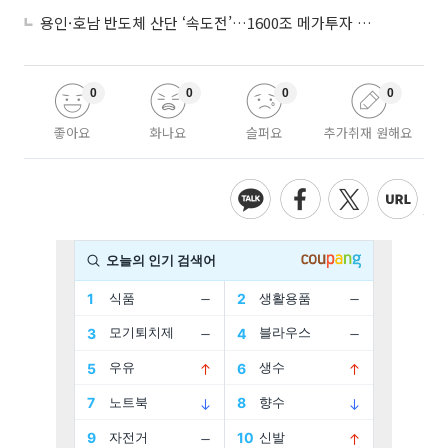
용인·호남 반도체 산단 ‘속도전’…1600조 메가투자 이행 총력
0
0
0
0
좋아요
화나요
슬퍼요
추가취재 원해요