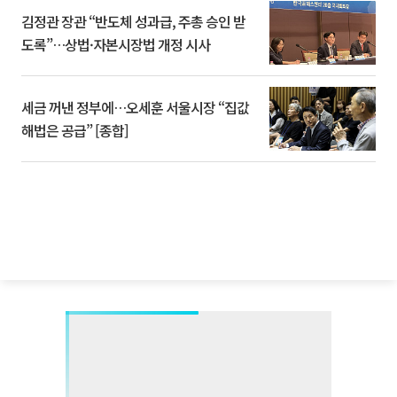
김정관 장관 “반도체 성과급, 주총 승인 받
도록”…상법·자본시장법 개정 시사
세금 꺼낸 정부에…오세훈 서울시장 “집값
해법은 공급” [종합]