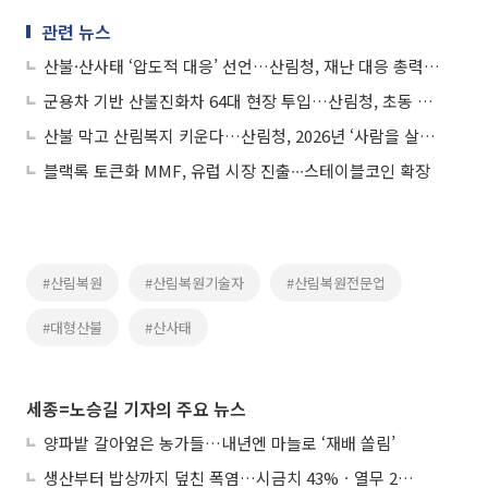
관련 뉴스
산불·산사태 ‘압도적 대응’ 선언…산림청, 재난 대응 총력전 돌입
군용차 기반 산불진화차 64대 현장 투입…산림청, 초동 대응력 끌어올린다
산불 막고 산림복지 키운다…산림청, 2026년 ‘사람을 살리는 숲’ 로드맵 공개
블랙록 토큰화 MMF, 유럽 시장 진출∙∙∙스테이블코인 확장
#산림복원
#산림복원기술자
#산림복원전문업
#대형산불
#산사태
세종=노승길 기자의 주요 뉴스
양파밭 갈아엎은 농가들…내년엔 마늘로 ‘재배 쏠림’
생산부터 밥상까지 덮친 폭염…시금치 43%ㆍ열무 28% 급등