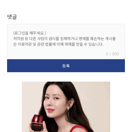
댓글
0 / 300