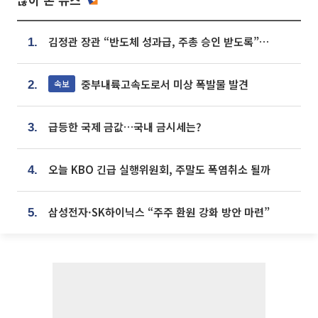
김정관 장관 “반도체 성과급, 주총 승인 받도록”…상법·자본시장법 개정 시사
1.
중부내륙고속도로서 미상 폭발물 발견
속보
2.
급등한 국제 금값…국내 금시세는?
3.
오늘 KBO 긴급 실행위원회, 주말도 폭염취소 될까
4.
삼성전자·SK하이닉스 “주주 환원 강화 방안 마련”
5.