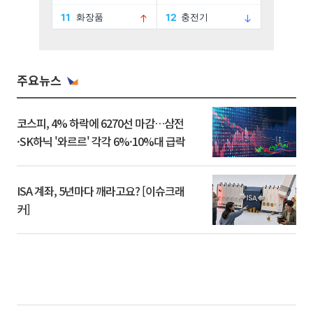
주요뉴스
코스피, 4% 하락에 6270선 마감…삼전
·SK하닉 '와르르' 각각 6%·10%대 급락
ISA 계좌, 5년마다 깨라고요? [이슈크래
커]