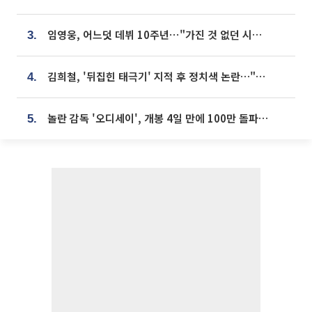
임영웅, 어느덧 데뷔 10주년⋯"가진 것 없던 시절, 내 앞엔 20명의 팬뿐"
3.
김희철, '뒤집힌 태극기' 지적 후 정치색 논란…"좌우 떠나 우리나라 국기"
4.
놀란 감독 '오디세이', 개봉 4일 만에 100만 돌파⋯'왕사남' 보다 빠르다
5.