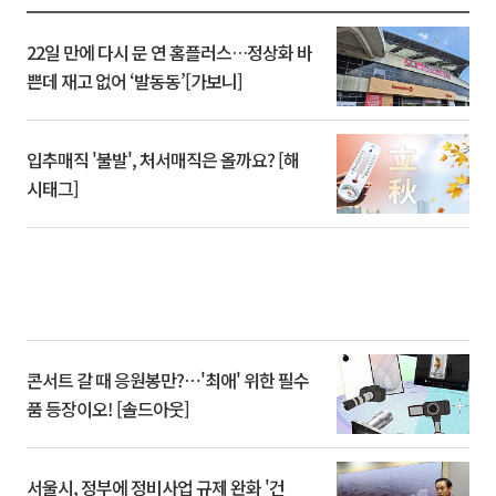
22일 만에 다시 문 연 홈플러스…정상화 바
쁜데 재고 없어 ‘발동동’[가보니]
입추매직 '불발', 처서매직은 올까요? [해
시태그]
콘서트 갈 때 응원봉만?⋯'최애' 위한 필수
품 등장이오! [솔드아웃]
서울시, 정부에 정비사업 규제 완화 '건