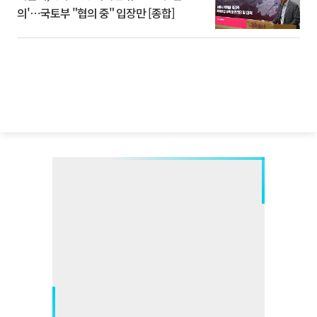
의'⋯국토부 "협의 중" 입장만 [종합]