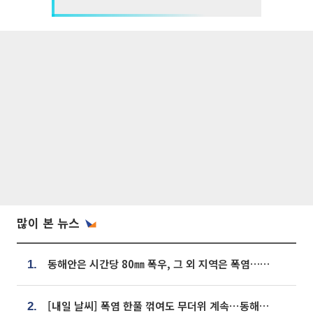
많이 본 뉴스
동해안은 시간당 80㎜ 폭우, 그 외 지역은 폭염…‘극과 극 날씨’
1.
[내일 날씨] 폭염 한풀 꺾여도 무더위 계속⋯동해안 이틀 연속 비
2.