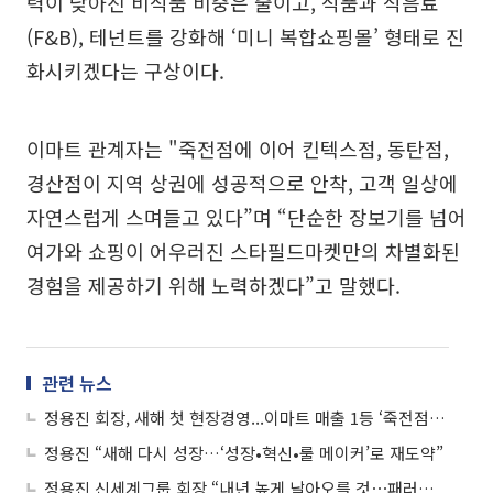
력이 낮아진 비식품 비중은 줄이고, 식품과 식음료
(F&B), 테넌트를 강화해 ‘미니 복합쇼핑몰’ 형태로 진
화시키겠다는 구상이다.
이마트 관계자는 "죽전점에 이어 킨텍스점, 동탄점,
경산점이 지역 상권에 성공적으로 안착, 고객 일상에
자연스럽게 스며들고 있다”며 “단순한 장보기를 넘어
여가와 쇼핑이 어우러진 스타필드마켓만의 차별화된
경험을 제공하기 위해 노력하겠다”고 말했다.
관련 뉴스
정용진 회장, 새해 첫 현장경영...이마트 매출 1등 ‘죽전점’ 찾아 압도적 1등 다짐
정용진 “새해 다시 성장…‘성장•혁신•룰 메이커’로 재도약”
정용진 신세계그룹 회장 “내년 높게 날아오를 것⋯패러다임 전환해야”