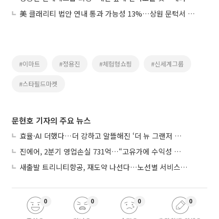
美 클래리티 법안 연내 통과 가능성 13%…상원 문턱서 제동
#이마트
#정용진
#체험형쇼핑
#신세계그룹
#스타필드마켓
문현호 기자의 주요 뉴스
효율·AI 더했다…더 강하고 알뜰해진 ‘더 뉴 그랜저 하이브리드’
진에어, 2분기 영업손실 731억…“고유가에 수익성 악화”
새출발 트리니티항공, 재도약 나선다…노선별 서비스 차별화
0
0
0
0