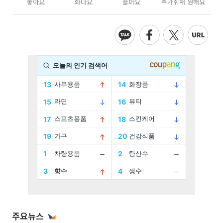
좋아요
화나요
슬퍼요
추가취재 원해요
주요뉴스