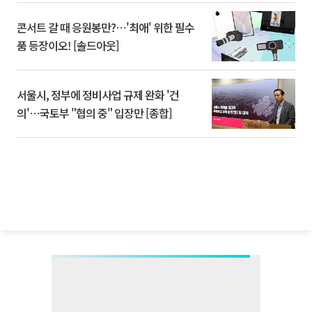
콘서트 갈 때 응원봉만?⋯'최애' 위한 필수
품 등장이오! [솔드아웃]
서울시, 정부에 정비사업 규제 완화 '건
의'⋯국토부 "협의 중" 입장만 [종합]