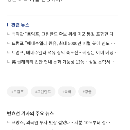
관련 뉴스
백악관 “트럼프, 그린란드 확보 위해 미군 동원 포함한 다양한 선택지 검토”
트럼프 "베네수엘라 원유, 최대 5000만 배럴 美에 인도 예정“
트럼프, 베네수엘라 석유 장악 속도전⋯시장은 이미 베팅 착수
美 클래리티 법안 연내 통과 가능성 13%…상원 문턱서 제동
#트럼프
#그린란드
#북극
#광물
변효선 기자의 주요 뉴스
프랑스, 외국인 투자 빗장 걸었다⋯지분 10%부터 정부가 승인