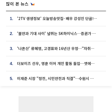
많이 본 뉴스
'2TV 생생정보' 오늘방송맛집- 배우 강성진 단골! 쌀국수ㆍ푸팟퐁 커리 맛집 '블○○○'
1.
'불안과 기대 사이' 널뛰는 SK하이닉스…증권가 "HBM4·LTA 기반 펀터멘털 견고"
2.
'나혼산' 류혜영, 고경표와 16년산 우정…"자취방서 부모님과 마주쳐"
3.
더보이즈 선우, 영훈 이어 개인 활동 돌입⋯앳에어리어와 전속계약
4.
이재준 시장 "정전, 시민안전과 직결"…수원시 비상대응체계 가동
5.