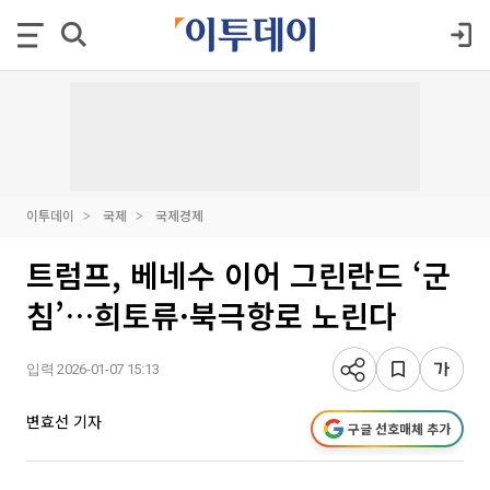
이투데이
국제
국제경제
트럼프, 베네수 이어 그린란드 ‘군
침’…희토류·북극항로 노린다
입력 2026-01-07 15:13
변효선 기자
구글 선호매체 추가