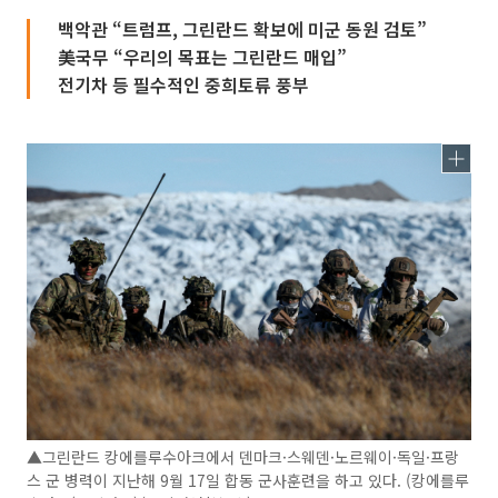
백악관 “트럼프, 그린란드 확보에 미군 동원 검토”
美국무 “우리의 목표는 그린란드 매입”
전기차 등 필수적인 중희토류 풍부
▲그린란드 캉에를루수아크에서 덴마크·스웨덴·노르웨이·독일·프랑
스 군 병력이 지난해 9월 17일 합동 군사훈련을 하고 있다. (캉에를루