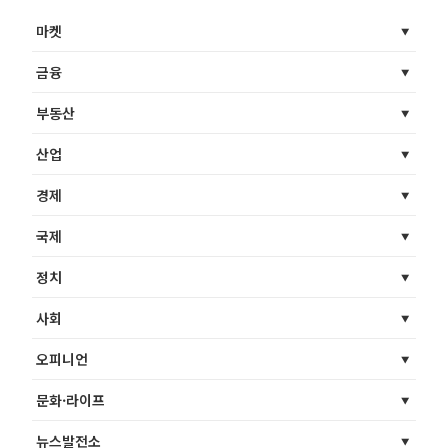
마켓
금융
부동산
산업
경제
국제
정치
사회
오피니언
문화·라이프
뉴스발전소