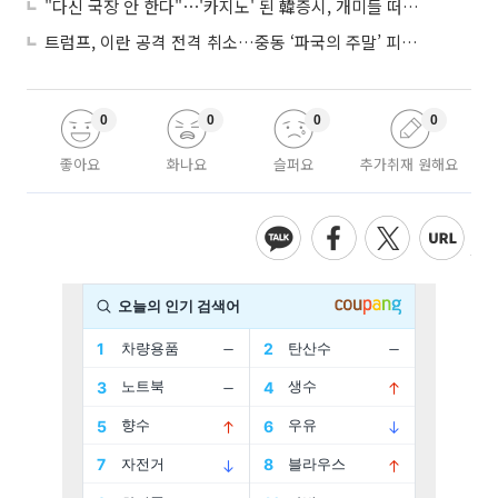
"다신 국장 안 한다"⋯'카지노' 된 韓증시, 개미들 떠난다
트럼프, 이란 공격 전격 취소…중동 ‘파국의 주말’ 피했다
0
0
0
0
좋아요
화나요
슬퍼요
추가취재 원해요