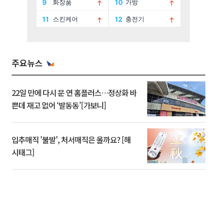
주요뉴스
22일 만에 다시 문 연 홈플러스…정상화 바
쁜데 재고 없어 ‘발동동’[가보니]
입추매직 '불발', 처서매직은 올까요? [해
시태그]