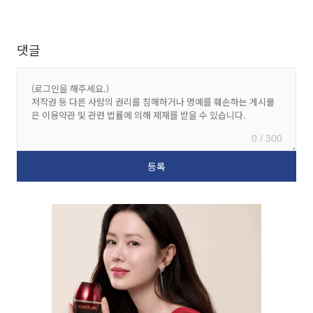
댓글
0 / 300