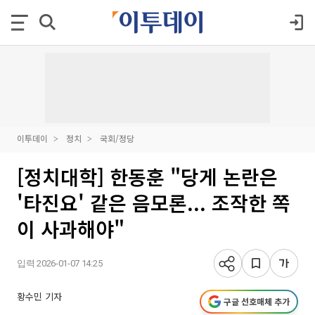
이투데이
정치
국회/정당
[정치대학] 한동훈 "당게 논란은
'타진요' 같은 음모론... 조작한 쪽
이 사과해야"
입력 2026-01-07 14:25
황수민 기자
구글 선호매체 추가