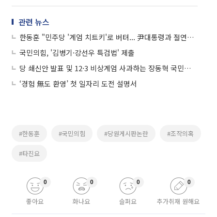
관련 뉴스
한동훈 "민주당 '계엄 치트키'로 버텨... 尹대통령과 절연해야 극복 가능"
국민의힘, '김병기·강선우 특검법' 제출
당 쇄신안 발표 및 12·3 비상계엄 사과하는 장동혁 국민의힘 대표
‘경험 無도 환영’ 첫 일자리 도전 설명서
#한동훈
#국민의힘
#당원게시판논란
#조작의혹
#타진요
0
0
0
0
좋아요
화나요
슬퍼요
추가취재 원해요