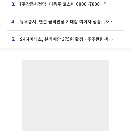
[주간증시전망] 다음주 코스피 6000~7000⋯“外人 수급은 정책이 변수”
3.
뉴욕증시, 연준 금리인상 기대감 꺾이자 상승...S&P500 사상 최고치 [종합]
4.
SK하이닉스, 분기배당 375원 확정…주주환원책 9월로 앞당겨 발표
5.