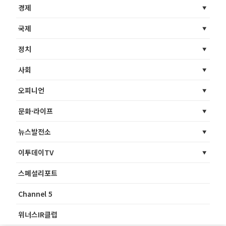
경제
국제
정치
사회
오피니언
문화·라이프
뉴스발전소
이투데이TV
스페셜리포트
Channel 5
위너스IR클럽