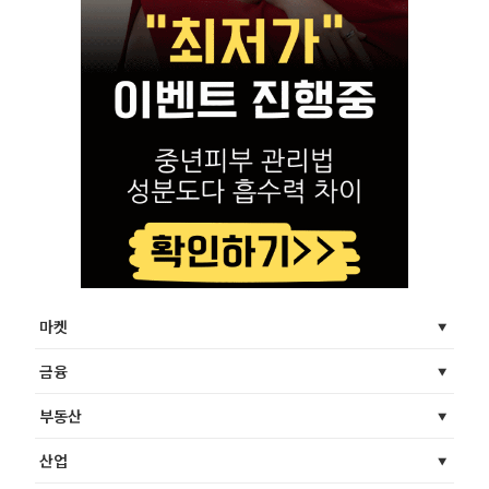
마켓
금융
부동산
산업