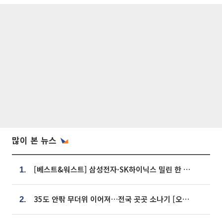
많이 본 뉴스
[베스트&워스트] 삼성전자·SK하이닉스 밀린 한 주…상상인증권은 85% 급등
1.
35도 안팎 무더위 이어져…전국 곳곳 소나기 [오늘 날씨]
2.