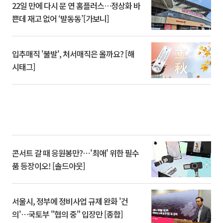
22일 만에 다시 문 연 홈플러스…정상화 바
쁜데 재고 없어 ‘발동동’[가보니]
입추매직 '불발', 처서매직은 올까요? [해
시태그]
콘서트 갈 때 응원봉만?⋯'최애' 위한 필수
품 등장이오! [솔드아웃]
서울시, 정부에 정비사업 규제 완화 '건
의'⋯국토부 "협의 중" 입장만 [종합]