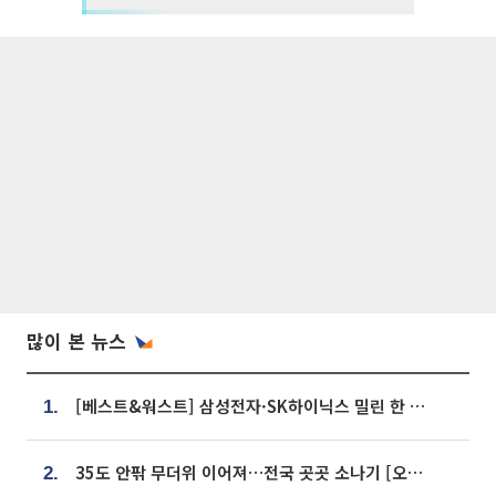
많이 본 뉴스
[베스트&워스트] 삼성전자·SK하이닉스 밀린 한 주…상상인증권은 85% 급등
1.
35도 안팎 무더위 이어져…전국 곳곳 소나기 [오늘 날씨]
2.