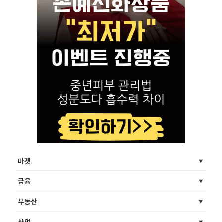
마켓
금융
부동산
산업