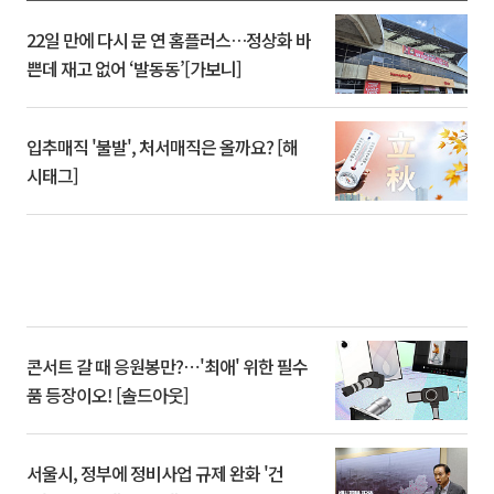
22일 만에 다시 문 연 홈플러스…정상화 바
쁜데 재고 없어 ‘발동동’[가보니]
입추매직 '불발', 처서매직은 올까요? [해
시태그]
콘서트 갈 때 응원봉만?⋯'최애' 위한 필수
품 등장이오! [솔드아웃]
서울시, 정부에 정비사업 규제 완화 '건