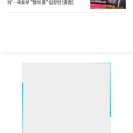
의'⋯국토부 "협의 중" 입장만 [종합]