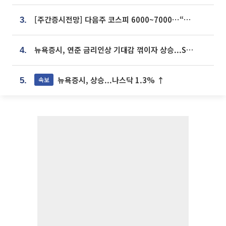
[주간증시전망] 다음주 코스피 6000~7000⋯“外人 수급은 정책이 변수”
3.
뉴욕증시, 연준 금리인상 기대감 꺾이자 상승...S&P500 사상 최고치 [종합]
4.
뉴욕증시, 상승...나스닥 1.3% ↑
속보
5.