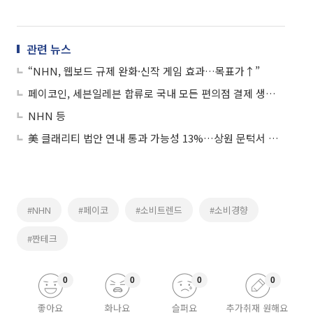
관련 뉴스
“NHN, 웹보드 규제 완화·신작 게임 효과…목표가↑”
페이코인, 세븐일레븐 합류로 국내 모든 편의점 결제 생태계 완성
NHN 등
美 클래리티 법안 연내 통과 가능성 13%…상원 문턱서 제동
#NHN
#페이코
#소비트렌드
#소비경향
#짠테크
0
0
0
0
좋아요
화나요
슬퍼요
추가취재 원해요