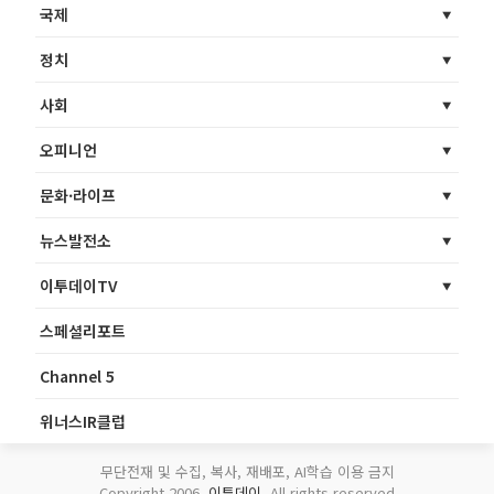
국제
정치
사회
오피니언
문화·라이프
뉴스발전소
이투데이TV
스페셜리포트
Channel 5
위너스IR클럽
무단전재 및 수집, 복사, 재배포, AI학습 이용 금지
Copyright 2006.
이투데이
. All rights reserved