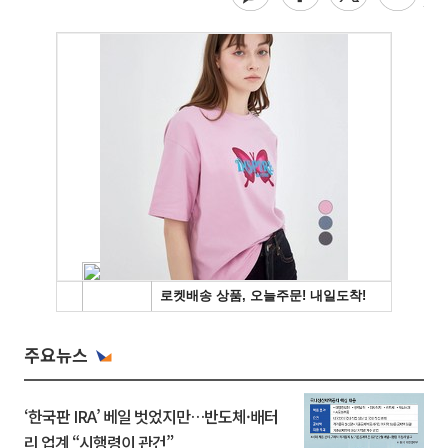
주요뉴스
‘한국판 IRA’ 베일 벗었지만…반도체·배터
리 업계 “시행령이 관건”