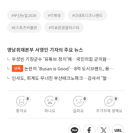
#부산뉴딜2026
#이재성
#다대포디즈니랜드
#E스포츠박물관
#의료관광클러스터
영남취재본부 서영인 기자의 주요 뉴스
우성빈 기장군수 ‘유튜브 정치’에…국민의힘 군의원들 집단 반발
논란의 'Busan is Good'…8억 도시브랜드, 용산 대통령실 CI 업체가 수행
단독
인사도, 회계도 무너진 부산테크노파크…감사서 '혈세 유용·인사 뒤집기' 적발
0
0
0
0
좋아요
화나요
슬퍼요
추가취재 원해요