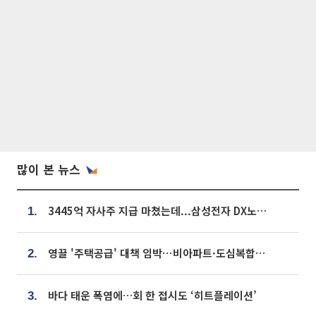
많이 본 뉴스
3445억 자사주 지급 마쳤는데...삼성전자 DX노조, 뒤늦은 '떼쓰기 집회'
1.
영끌 '주택공급' 대책 임박⋯비아파트·도심복합까지 총동원
2.
바다 태운 폭염에…회 한 접시도 ‘히트플레이션’
3.