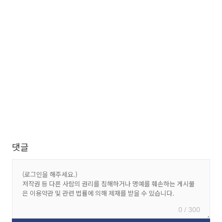
댓글
0 / 300