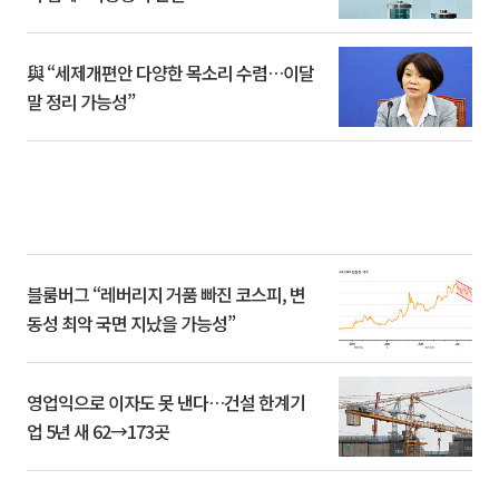
與 “세제개편안 다양한 목소리 수렴…이달
말 정리 가능성”
블룸버그 “레버리지 거품 빠진 코스피, 변
동성 최악 국면 지났을 가능성”
영업익으로 이자도 못 낸다…건설 한계기
업 5년 새 62→173곳