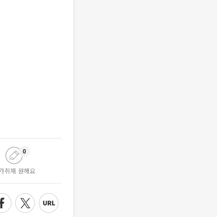
0
가취재 원해요