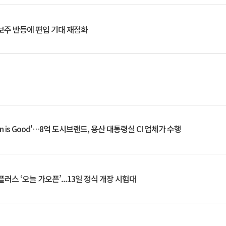
후보주 반등에 편입 기대 재점화
an is Good'…8억 도시브랜드, 용산 대통령실 CI 업체가 수행
플러스 ‘오늘 가오픈’...13일 정식 개장 시험대