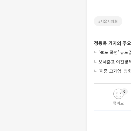
#서울시의회
정용욱 기자의 주요
'40도 폭염' 뉴
오세훈표 야간경제 
'이중 고기압' 영
0
좋아요