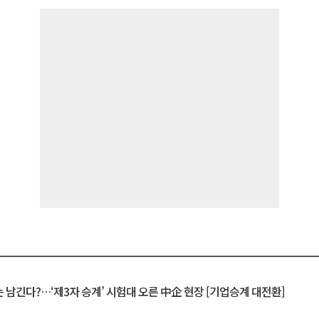
 남긴다?…‘제3자 승계’ 시험대 오른 中企 현장 [기업승계 대전환]