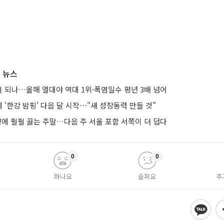
 뉴스
노멀 되나…올해 열대야 역대 1위·폭염일수 평년 3배 넘어
'한강 밤핑' 다음 달 시작⋯"새 성장동력 만들 것"
향에 펄펄 끓는 주말…다음 주 서울 포함 서쪽이 더 덥다
0
0
화나요
슬퍼요
추