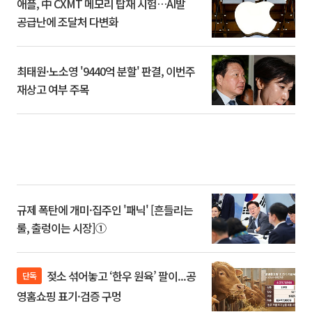
애플, 中 CXMT 메모리 탑재 시험…AI발
공급난에 조달처 다변화
최태원·노소영 '9440억 분할' 판결, 이번주
재상고 여부 주목
규제 폭탄에 개미·집주인 '패닉' [흔들리는
룰, 출렁이는 시장]①
젖소 섞어놓고 ‘한우 원육’ 팔이...공
단독
영홈쇼핑 표기·검증 구멍