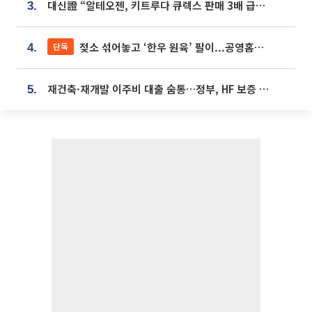
대신證 “알테오젠, 키트루다 큐렉스 판매 3배 급증…목표가 41만원 상향”
3.
젖소 섞어놓고 ‘한우 원육’ 팔이...공영홈쇼핑 표기·검증 구멍
단독
4.
재건축·재개발 이주비 대출 숨통…정부, HF 보증 신설 추진
5.