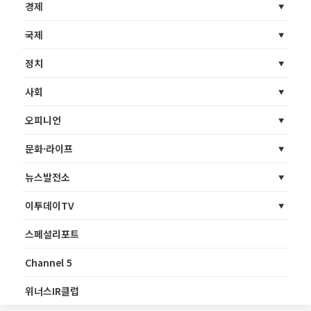
경제
국제
정치
사회
오피니언
문화·라이프
뉴스발전소
이투데이TV
스페셜리포트
Channel 5
위너스IR클럽