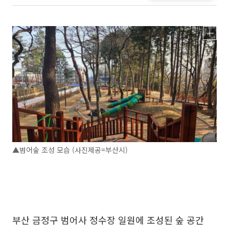
▲범어숲 조성 모습 (사진제공=부산시)
부산 금정구 범어사 정수장 일원에 조성된 숲 공간