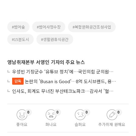
#범어숲
#범어사정수장
#복합문화공간조성사업
#15분도시
#생활권휴식공간
영남취재본부 서영인 기자의 주요 뉴스
우성빈 기장군수 ‘유튜브 정치’에…국민의힘 군의원들 집단 반발
논란의 'Busan is Good'…8억 도시브랜드, 용산 대통령실 CI 업체가 수행
단독
인사도, 회계도 무너진 부산테크노파크…감사서 '혈세 유용·인사 뒤집기' 적발
0
0
0
0
좋아요
화나요
슬퍼요
추가취재 원해요