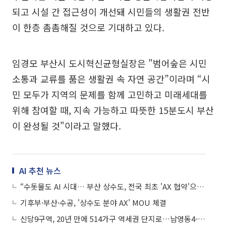
되고 시설 간 접근성이 개선돼 시민들의 생활권 전반
이 한층 촘촘해질 것으로 기대하고 있다.
임경모 부산시 도시혁신균형실장은 "범어숲은 시민
소통과 교류를 품은 생활권 속 자연 공간”이라며 “시
민 모두가 지역의 문제를 함께 고민하고 미래세대를
위해 참여할 때, 지속 가능하고 따뜻한 15분도시 부산
이 완성될 것"이라고 말했다.
AI 추천 뉴스
“수돗물도 AI 시대… 부산 상수도, 전국 최초 'AX 협약'으로 스마트 혁신 선도”
기후부·부산·수공, '상수도 분야 AX' MOU 체결
신당9구역, 20년 만에 514가구 역세권 단지로…남영동4-2구역 등 도심 재개발 본궤도