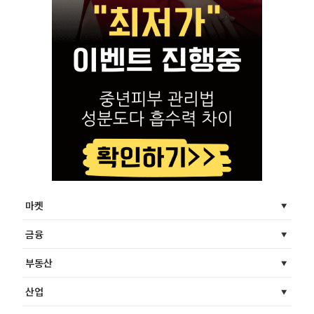
마켓
금융
부동산
산업