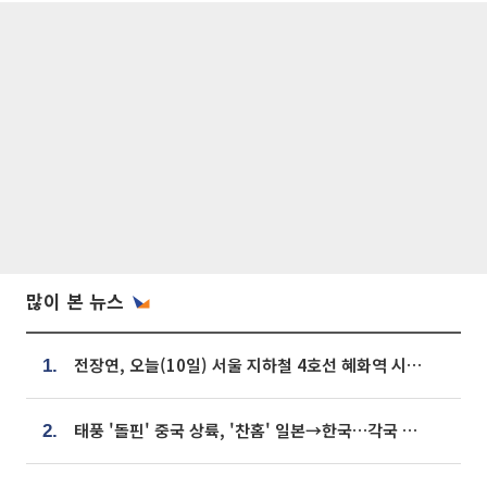
많이 본 뉴스
전장연, 오늘(10일) 서울 지하철 4호선 혜화역 시위…1호선 용산역 무정차
1.
태풍 '돌핀' 중국 상륙, '찬홈' 일본→한국…각국 기상청 예상 경로는?
2.