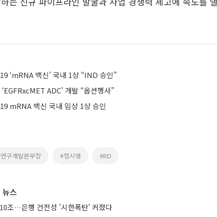
하는 신규 파이프라인 발굴과 사업 경쟁력 제고에 속도를 낼
9 ‘mRNA 백신’ 국내 1상 “IND 승인”
‘EGFRxcMET ADC’ 개발 “옵션행사”
19 mRNA 백신 국내 임상 1상 승인
#연구개발본부장
#정시영
#RD
 뉴스
10조…은행 건전성 '시한폭탄' 커졌다