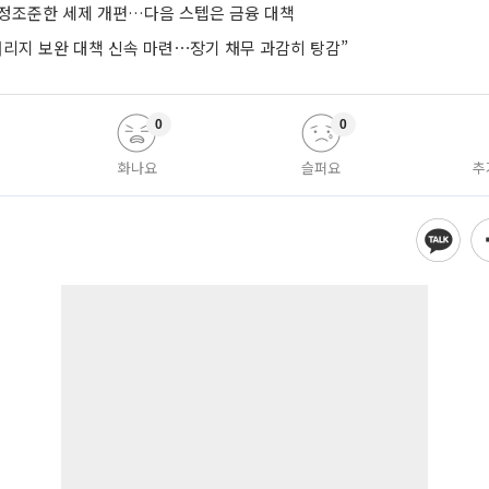
’ 정조준한 세제 개편…다음 스텝은 금융 대책
버리지 보완 대책 신속 마련⋯장기 채무 과감히 탕감”
0
0
화나요
슬퍼요
추