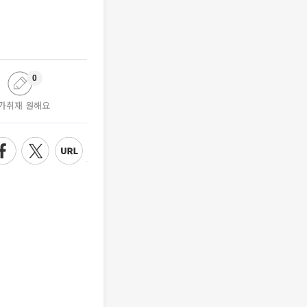
0
가취재 원해요