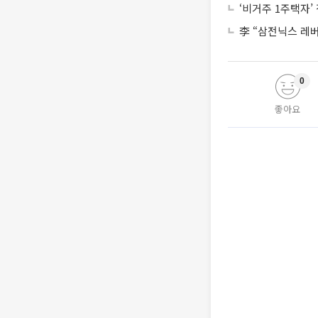
‘비거주 1주택자
李 “삼전닉스 레
0
좋아요