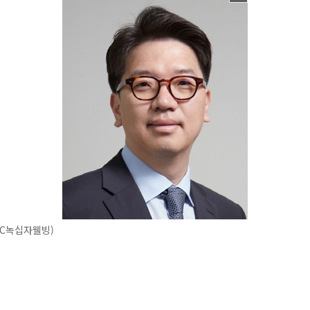
GC녹십자웰빙)