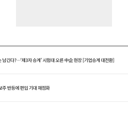
 남긴다?…‘제3자 승계’ 시험대 오른 中企 현장 [기업승계 대전환]
후보주 반등에 편입 기대 재점화