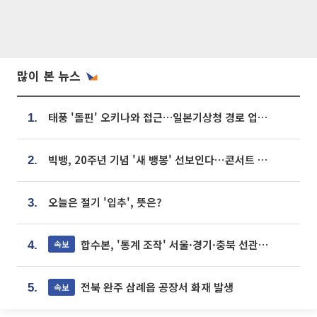
많이 본 뉴스
태풍 '돌핀' 오키나와 접근…일본기상청 경로 업데이트
1.
빅뱅, 20주년 기념 '새 뱅봉' 선보인다⋯콘서트 앞두고 팝업 개최
2.
오늘은 절기 '입추', 뜻은?
3.
합수본, '통계 조작' 서울·경기·충북 선관위 등 추가 압수수색
속보
4.
전북 완주 삼례읍 공장서 화재 발생
속보
5.