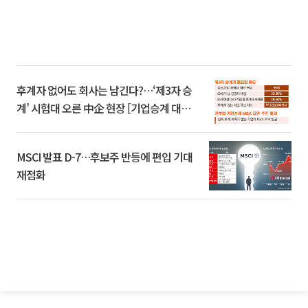
후계자 없어도 회사는 남긴다?…‘제3자 승
계’ 시험대 오른 中企 현장 [기업승계 대전
환]
MSCI 발표 D-7…후보주 반등에 편입 기대
재점화