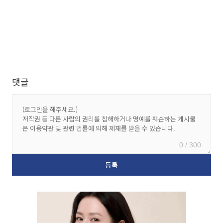
댓글
0 / 300