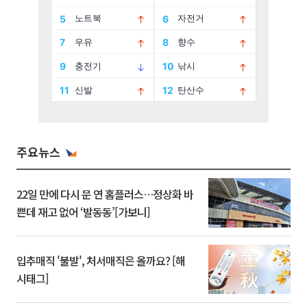
주요뉴스
22일 만에 다시 문 연 홈플러스…정상화 바
쁜데 재고 없어 ‘발동동’[가보니]
입추매직 '불발', 처서매직은 올까요? [해
시태그]