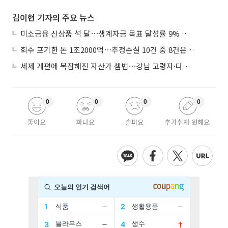
김이현 기자의 주요 뉴스
미소금융 신상품 석 달⋯생계자금 목표 달성률 9% 그쳐
회수 포기한 돈 1조2000억⋯추정손실 10건 중 8건은 기업대출
세제 개편에 복잡해진 자산가 셈법⋯강남 고령자·다주택자 ‘자산재편 고심’
0
0
0
0
좋아요
화나요
슬퍼요
추가취재 원해요