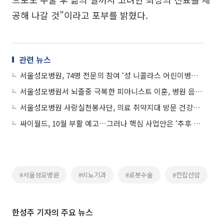
공해 나갈 것”이라고 포부를 밝혔다.
관련 뉴스
서울성모병원, 74명 전문의 참여 ‘성 니콜라스 어린이병원’ 개원
서울성모병원서 뇌졸중 극복한 피아니스트 이훈, 병원 음악회 개최
서울성모병원 사랑실천봉사단, 의료 취약지대 방문 건강돌봄 실시
싸이월드, 10월 부활 예고…그러나 핵심 사업안은 ‘추후 공개’
#서울성모병원
#비뇨기과
#로봇수술
#전립선암
한성주 기자의 주요 뉴스