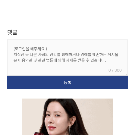
댓글
0 / 300