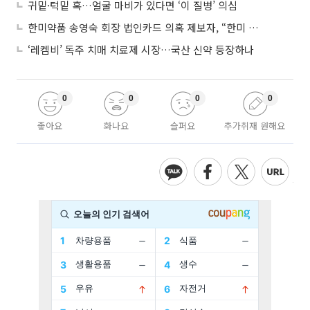
귀밑·턱밑 혹…얼굴 마비가 있다면 ‘이 질병’ 의심
한미약품 송영숙 회장 법인카드 의혹 제보자, “한미 잘 되기 바라는 마음”
‘레켐비’ 독주 치매 치료제 시장…국산 신약 등장하나
0
0
0
0
좋아요
화나요
슬퍼요
추가취재 원해요