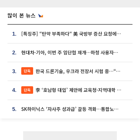
많이 본 뉴스
[특징주] “탄약 부족하다“ 美 국방부 증산 요청에⋯국내 방산주 급등세
1.
현대차·기아, 이번 주 임단협 재개…하청 사용자성 재심도 ‘변수’
2.
한국 드론기술, 우크라 전장서 시험 중…“스타트업 여러 곳 참여”
단독
3.
李 ‘호남형 대입’ 제안에 교육청·지역대학 서·논술형 입시 연계 '착수'
단독
4.
SK하이닉스 ‘자사주 성과급’ 갈등 격화…통합노조 출범 움직임
5.