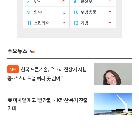
주요뉴스
한국 드론기술, 우크라 전장서 시험
단독
중…“스타트업 여러 곳 참여”
美 미사일 재고 ‘빨간불’…K방산 북미 진출
기대