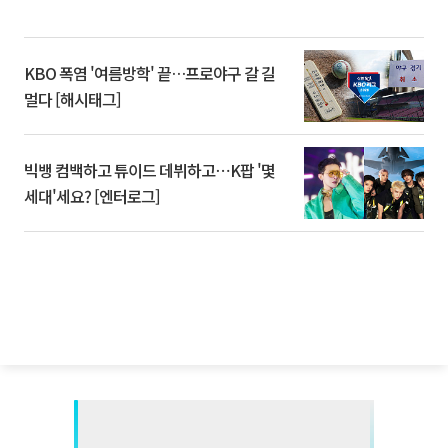
KBO 폭염 '여름방학' 끝…프로야구 갈 길
멀다 [해시태그]
빅뱅 컴백하고 튜이드 데뷔하고⋯K팝 '몇
세대'세요? [엔터로그]