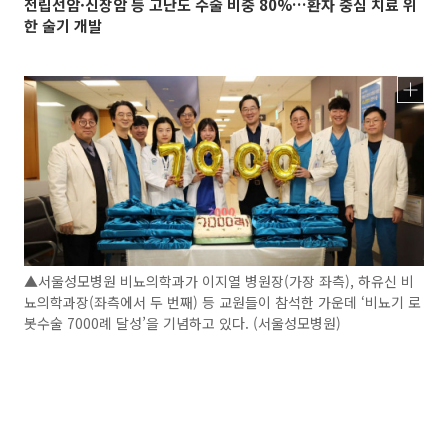
전립선암·신장암 등 고난도 수술 비중 80%…환자 중심 치료 위
한 술기 개발
▲서울성모병원 비뇨의학과가 이지열 병원장(가장 좌측), 하유신 비
뇨의학과장(좌측에서 두 번째) 등 교원들이 참석한 가운데 ‘비뇨기 로
봇수술 7000례 달성’을 기념하고 있다. (서울성모병원)